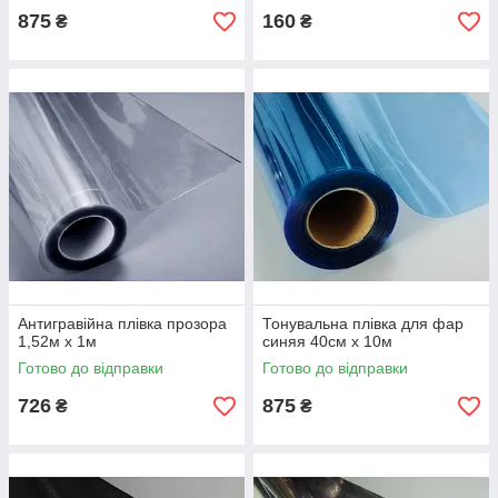
875
160
₴
₴
Антигравійна плівка прозора
Тонувальна плівка для фар
1,52м х 1м
синяя 40см х 10м
Готово до відправки
Готово до відправки
726
875
₴
₴