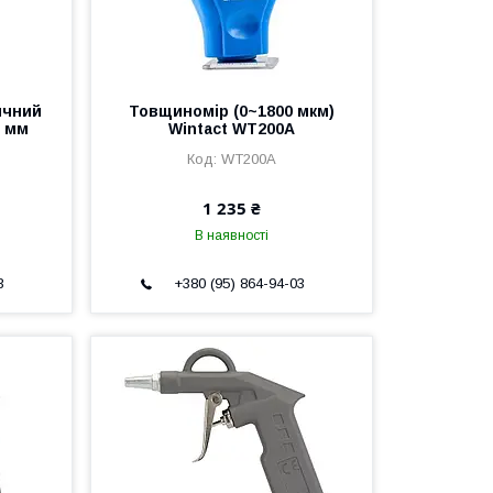
ичний
Товщиномір (0~1800 мкм)
5 мм
Wintact WT200A
WT200A
1 235 ₴
В наявності
3
+380 (95) 864-94-03