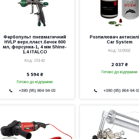
Фарбопульт пневматичний
Розпилювач антисилі
HVLP верх.пласт.бачок 600
Car System
мл, форсунка-1, 4 мм Shine-
110502
1.4 ITALCO
15142
2 037 ₴
Готово до відправки
5 594 ₴
Готово до відправки
+380 (95) 864-94-03
+380 (95) 864-94-0