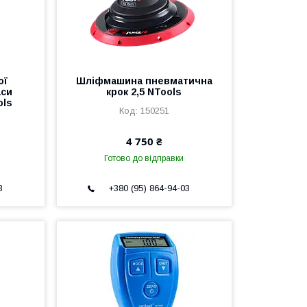
ої
Шліфмашина пневматична
аси
крок 2,5 NTools
ols
150251
4 750 ₴
Готово до відправки
3
+380 (95) 864-94-03