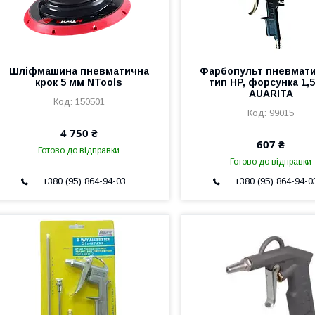
Шліфмашина пневматична
Фарбопульт пневмат
крок 5 мм NTools
тип HP, форсунка 1,
AUARITA
150501
99015
4 750 ₴
607 ₴
Готово до відправки
Готово до відправки
+380 (95) 864-94-03
+380 (95) 864-94-0