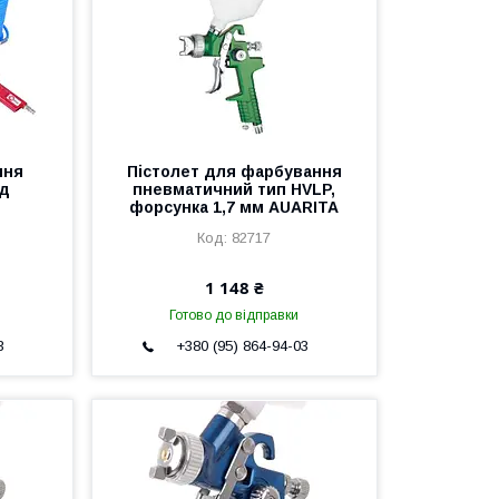
ння
Пістолет для фарбування
од
пневматичний тип HVLP,
форсунка 1,7 мм AUARITA
82717
1 148 ₴
Готово до відправки
3
+380 (95) 864-94-03