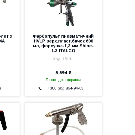
олет з
Фарбопульт пневматичний
4А
HVLP верх.пласт.бачок 600
мл, форсунка-1,3 мм Shine-
1.3 ITALCO
15131
5 594 ₴
Готово до відправки
3
+380 (95) 864-94-03