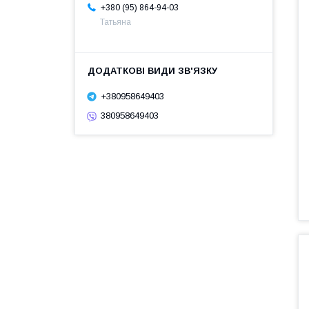
+380 (95) 864-94-03
Татьяна
+380958649403
380958649403