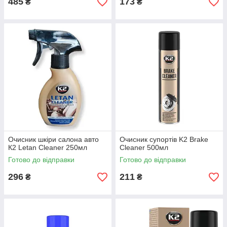
485
173
₴
₴
Очисник шкіри салона авто
Очисник супортів K2 Brake
К2 Letan Cleaner 250мл
Cleaner 500мл
Готово до відправки
Готово до відправки
296
211
₴
₴