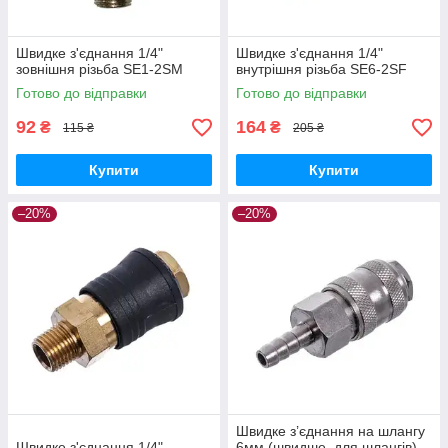
Швидке з'єднання 1/4"
Швидке з'єднання 1/4"
зовнішня різьба SE1-2SM
внутрішня різьба SE6-2SF
Готово до відправки
Готово до відправки
92
164
₴
₴
115 ₴
205 ₴
Купити
Купити
–20%
–20%
Швидке з’єднання на шлангу
Швидке з'єднання 1/4"
6мм (швидше, для шлангів)