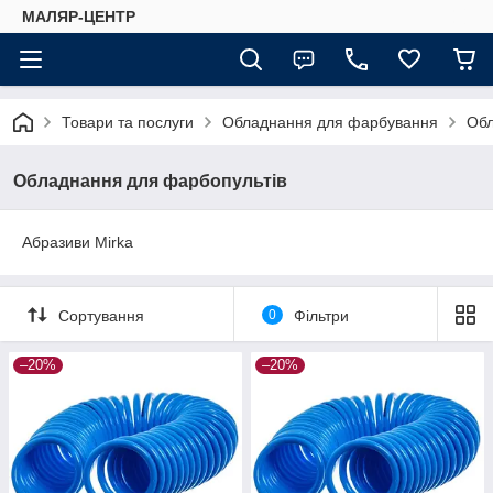
МАЛЯР-ЦЕНТР
Товари та послуги
Обладнання для фарбування
Обл
Обладнання для фарбопультів
Абразиви Mirka
Сортування
0
Фільтри
–20%
–20%