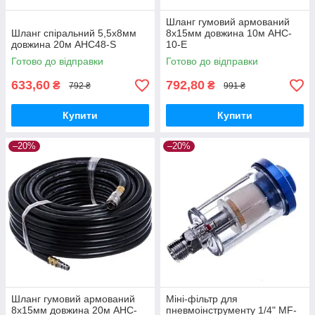
Шланг гумовий армований
Шланг спіральний 5,5х8мм
8х15мм довжина 10м AHC-
довжина 20м AHC48-S
10-E
Готово до відправки
Готово до відправки
633,60
792,80
₴
₴
792 ₴
991 ₴
Купити
Купити
–20%
–20%
Шланг гумовий армований
Міні-фільтр для
8х15мм довжина 20м AHC-
пневмоінструменту 1/4" MF-