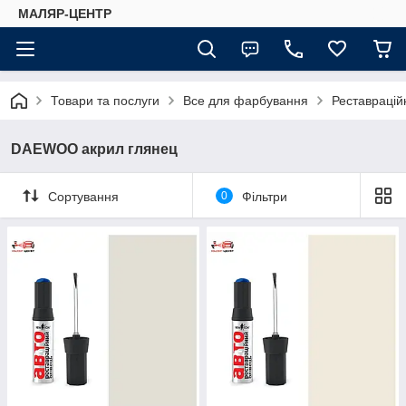
МАЛЯР-ЦЕНТР
Товари та послуги
Все для фарбування
Реставраційн
DAEWOO акрил глянец
Сортування
0
Фільтри