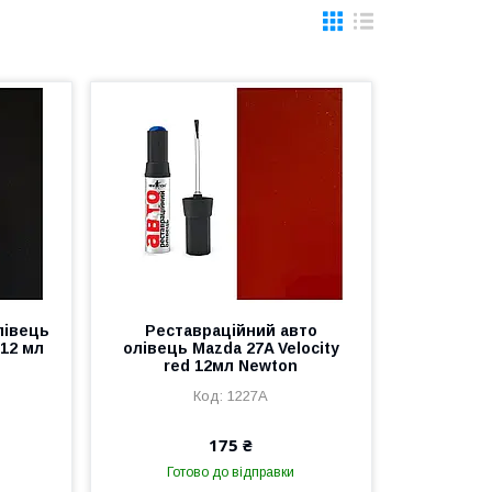
лівець
Реставраційний авто
 12 мл
олівець Mazda 27A Velocity
red 12мл Newton
1227A
175 ₴
Готово до відправки