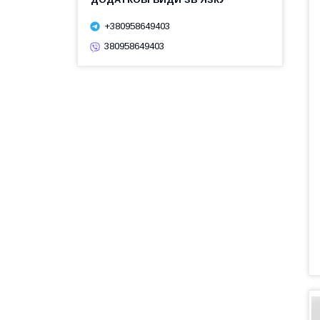
+380958649403
380958649403