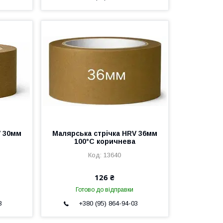
V 30мм
Малярська стрічка HRV 36мм
100°С коричнева
13640
126 ₴
Готово до відправки
3
+380 (95) 864-94-03