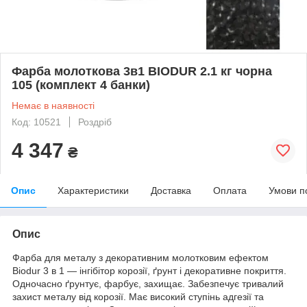
Фарба молоткова 3в1 BIODUR 2.1 кг чорна
105 (комплект 4 банки)
Немає в наявності
Код: 10521
Роздріб
4 347
₴
Опис
Характеристики
Доставка
Оплата
Умови п
Опис
Фарба для металу з декоративним молотковим ефектом
Biodur 3 в 1 — інгібітор корозії, ґрунт і декоративне покриття.
Одночасно ґрунтує, фарбує, захищає. Забезпечує тривалий
захист металу від корозії. Має високий ступінь адгезії та