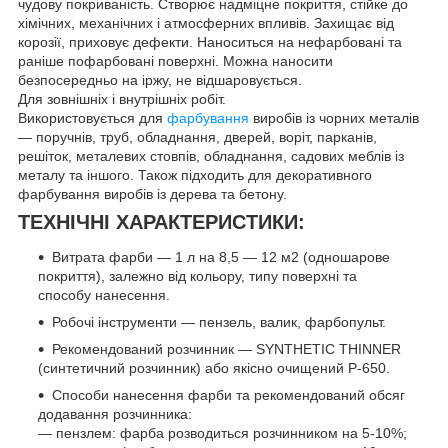
чудову покриваність. Створює надміцне покриття, стійке до
хімічних, механічних і атмосферних впливів. Захищає від
корозії, приховує дефекти. Наноситься на нефарбовані та
раніше пофарбовані поверхні. Можна наносити
безпосередньо на іржу, не відшаровується.
Для зовнішніх і внутрішніх робіт.
Використовується для
фарбування
виробів із чорних металів
— поручнів, труб, обладнання, дверей, воріт, парканів,
решіток, металевих стовпів, обладнання, садових меблів із
металу та іншого. Також підходить для декоративного
фарбування виробів із дерева та бетону.
ТЕХНІЧНІ ХАРАКТЕРИСТИКИ:
Витрата фарби — 1 л на 8,5 — 12 м2 (одношарове
покриття), залежно від кольору, типу поверхні та
способу нанесення.
Робочі інструменти — пензель, валик, фарбопульт.
Рекомендований розчинник — SYNTHETIC THINNER
(синтетичний розчинник) або якісно очищений Р-650.
Способи нанесення фарби та рекомендований обсяг
додавання розчинника:
— пензлем: фарба розводиться розчинником на 5-10%;