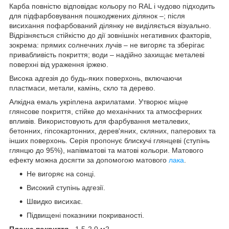
Карба повністю відповідає кольору по RAL і чудово підходить
для підфарбовування пошкоджених ділянок –; після
висихання пофарбований ділянку не виділяється візуально.
Відрізняється стійкістю до дії зовнішніх негативних факторів,
зокрема: прямих солнечних лучів – не вигоряє та зберігає
привабливість покриття; води – надійно захищає металеві
поверхні від ураження іржею.
Висока адгезія до будь-яких поверхонь, включаючи
пластмаси, метали, камінь, скло та дерево.
Алкідна емаль укріплена акрилатами. Утворює міцне
глянсове покриття, стійке до механічних та атмосферних
впливів. Використовують для фарбування металевих,
бетонних, гіпсокартонних, дерев'яних, скляних, паперових та
інших поверхонь. Серія пропонує блискучі глянцеві (ступінь
глянцю до 95%), напівматові та матові кольори. Матового
ефекту можна досягти за допомогою матового
лака
.
Не вигоряє на сонці.
Високий ступінь адгезії.
Швидко висихає.
Підвищені показники покриваності.
Площа покриття
- 1,5-2,0 м2