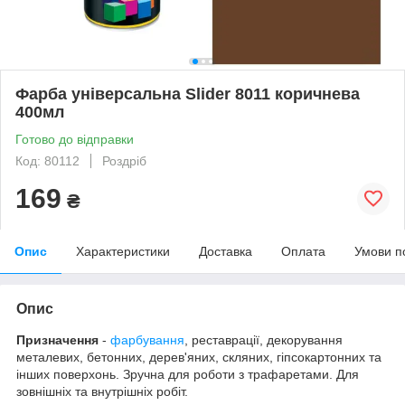
Фарба універсальна Slider 8011 коричнева
400мл
Готово до відправки
Код: 80112
Роздріб
169
₴
Опис
Характеристики
Доставка
Оплата
Умови п
Опис
Призначення
-
фарбування
, реставрації, декорування
металевих, бетонних, дерев'яних, скляних, гіпсокартонних та
інших поверхонь. Зручна для роботи з трафаретами. Для
зовнішніх та внутрішніх робіт.