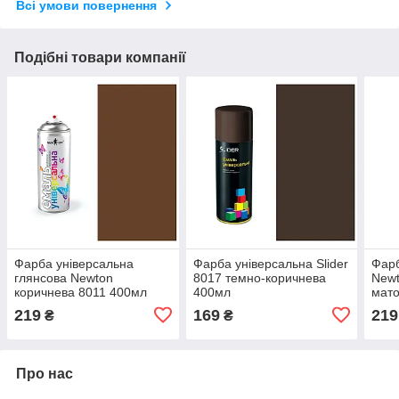
Всі умови повернення
Подібні товари компанії
Фарба універсальна
Фарба універсальна Slider
Фарб
глянсова Newton
8017 темно-коричнева
Newt
коричнева 8011 400мл
400мл
мато
219
169
219
₴
₴
Про нас