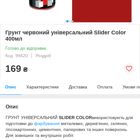
Грунт червоний універсальний Slider Color
400мл
Готово до відправки
Код: 99420
Роздріб
169
₴
Опис
Характеристики
Доставка
Оплата
Умови п
Опис
ГРУНТ УНІВЕРСАЛЬНИЙ
SLIDER COLOR
використовують для
підготовки до
фарбування
металевих, дерев'яних, скляних,
гіпсокартонних, цементних, паперових та інших поверхонь.
Для зовнішніх та внутрішніх робіт.