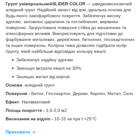
Грунт універсальнийSLIDER COLOR
— швидковисихаючий
алкідний грунт. Надійний захист від іржі, ідеальна основа для
будь-якого лакофарбового покриття. Забезпечує високу
адгезію, заповнює царапини та поглиблення, вирівнює
поверхню. Загрунтована поверхня стійка до механічних та
атмосферних впливів. Використовують для підготовки до
фарбування металевих, дерев'яних, бетонних, гіпсокартонних
та інших поверхонь. Колірна гама дозволяє підібрати колір
ґрунту, який найбільше відповідає кольору емалі.
Забезпечує надійну адгезію.
Зменшує витрати емалі на 30%.
Захищає метал від корозії.
Основа
-алкідний грунт
Поверхня -
Бетон, Гіпсокартон, Дерево, Кирпич, Метал, Скло
Ефект
- Напівматовий
Площа покриття -
1,5-2,0 м2
Висихання на відліп -
10-15 хв при t +25°С
Приховати