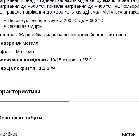
агрівання (понад 4 години) залежить від кольору емалі. Чорна та 
агрівання до +600 °C, тривале нагрівання до +400 °C. Інші кольо
C, тривале нагрівання до +200 °C. У складі емалі містяться антико
Витримує температуру від 200 °C до + 600 °C.
Захищає від іржі.
Основа -
Жаростійка емаль на основі кремнійорганічних смол
Поверхня
- Металл
Ефект
- Матовий
Висихання на відлип
- 10-15 хв при t +25°С
Площа покриття
- 1,2-2 м²
арактеристики
Основні атрибути
иробник
Ньютон