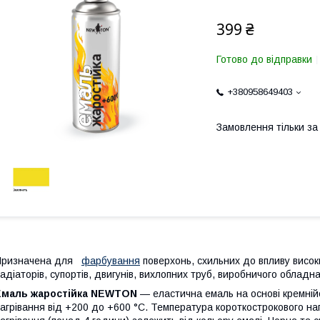
399 ₴
Готово до відправки
+380958649403
Замовлення тільки з
Призначена для
фарбування
поверхонь, схильних до впливу високих
адіаторів, супортів, двигунів, вихлопних труб, виробничого обладн
Емаль жаростійка NEWTON
— еластична емаль на основі кремній
агрівання від +200 до +600 °C. Температура короткострокового наг