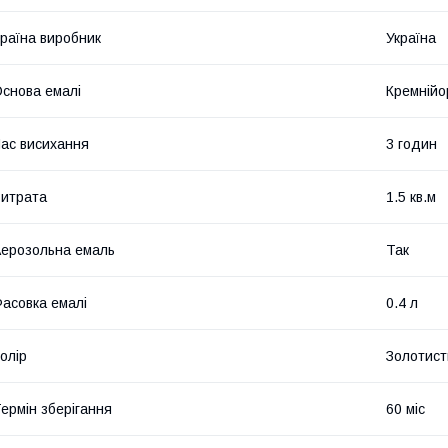
раїна виробник
Україна
снова емалі
Кремнійо
ас висихання
3 годин
итрата
1.5 кв.м
ерозольна емаль
Так
асовка емалі
0.4 л
олір
Золотист
ермін зберігання
60 міс