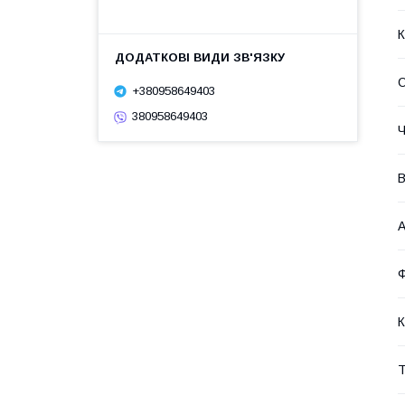
К
О
+380958649403
380958649403
Ч
В
А
Ф
К
Т