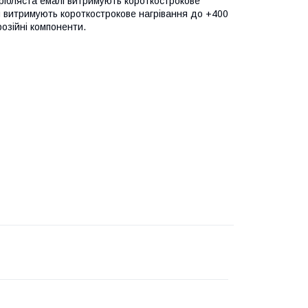
срібляста емалі витримують короткострокове
ри витримують короткострокове нагрівання до +400
розійні компоненти.