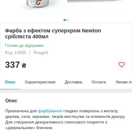
Фарба з ефектом суперхром Newton
срібляста 400мл
Готово до відправки
Код: 13400
Роздріб
337
₴
Опис
Характеристики
Доставка
Оплата
Умови п
Опис
Призначена для
фарбування
гладких поверхонь з металу,
дерева, скла, кераміки, творів мистецтва та елементів декору.
Для створення декоративного глянсового покриття з
«дзеркальним» блиском.