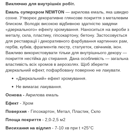
Виключно для внутрішніх робіт.
Емаль суперхром NEWTON
— акрилова емаль, яка швидко
сохне. Утворює декоративне глянсове покриття з металевим
блиском. Володіє високою відбивною здатністю завдяки
«дзеркального» ефекту хромування. Наноситься на вироби з
металу, скла, пластику, гіпсокартону, бетону. Застосовується
для реставрації і декоративного фарбування картинних рам,
гербів, кубків, фрагментів люстр, статуеток, свічників, ікон.
Важливо використовувати тільки для внутрішнього декору —
покриття нестійка до стирання. Дана особливість — загальна
властивість всіх хромов в аерозолях. Щоб зберегти
дзеркальний ефект, пофарбовану поверхню не лакувати.
«Дзеркальний» ефект хромування.
Не вимагає лакування.
Основа -
Акрилова емаль
Ефект
- Хром
Поверхня
- Гіпсокартон, Метал, Пластик, Скло
Площа покриття
- 2,0-2,5 м2
Висихання на відлип
- 7-10 хв при t +25°С