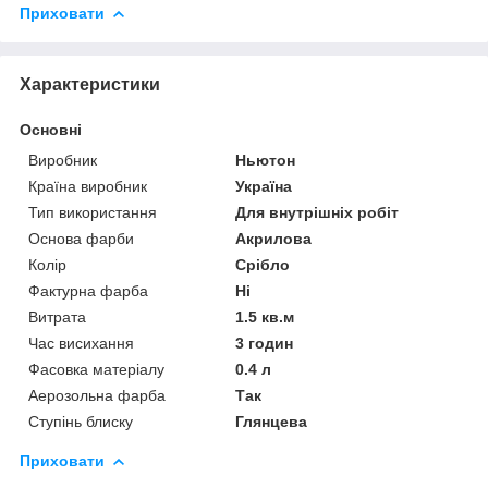
Приховати
Характеристики
Основні
Виробник
Ньютон
Країна виробник
Україна
Тип використання
Для внутрішніх робіт
Основа фарби
Акрилова
Колір
Срібло
Фактурна фарба
Ні
Витрата
1.5 кв.м
Час висихання
3 годин
Фасовка матеріалу
0.4 л
Аерозольна фарба
Так
Ступінь блиску
Глянцева
Приховати