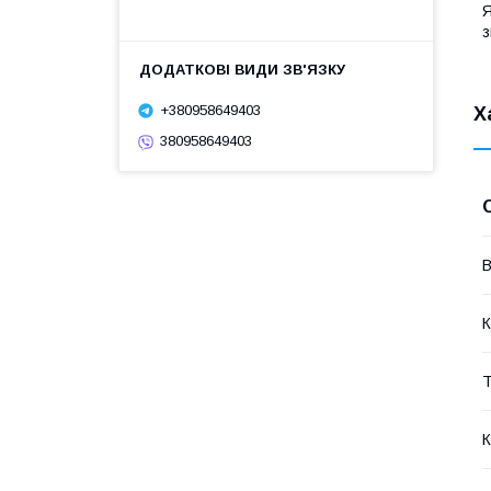
Я
з
+380958649403
Х
380958649403
В
К
Т