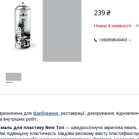
239 ₴
Немає в наявності
К
+380958649403
Призначена для
фарбування
, реставрації, декорування, відновленн
а внутрішніх робіт.
Емаль для пластику New Ton
— швидкосохнуча акрилова емаль, с
ає підвищену еластичність завдяки високому вмісту пластифікато