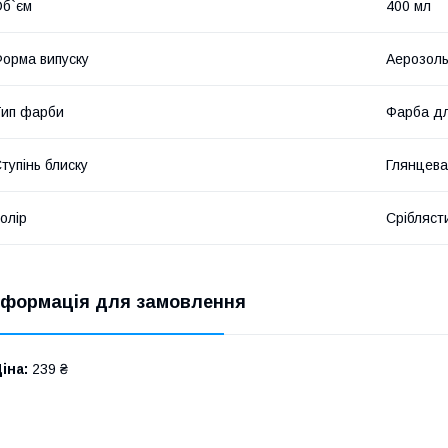
б`єм
400 мл
орма випуску
Аерозол
ип фарби
Фарба дл
тупінь блиску
Глянцева
олір
Срібляст
нформація для замовлення
іна:
239 ₴