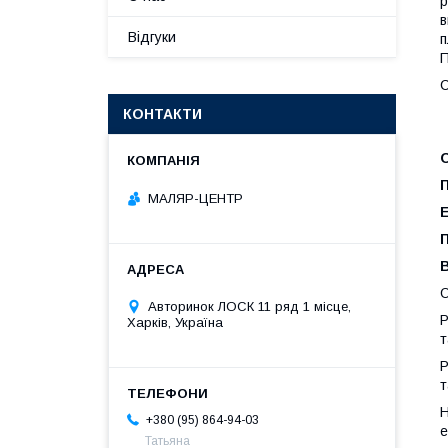
р
в
Відгуки
п
П
С
КОНТАКТИ
МАЛЯР-ЦЕНТР
О
Авторинок ЛОСК 11 ряд 1 місце,
Р
Харків, Україна
т
Р
т
Н
+380 (95) 864-94-03
е
Татьяна