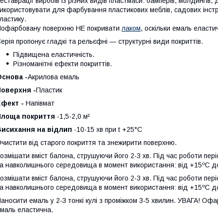
еставрації виробів із різних видів пластмаси: бамперів, молдингів
икористовувати для фарбування пластикових меблів, садових інструм
ластику.
офарбовану поверхню НЕ покривати
лаком
, оскільки емаль еласти
ерія пропонує гладкі та рельєфні — структурні види покриттів.
Підвищена еластичність.
Різноманітні ефекти покриттів.
Основа -
Акрилова емаль
Поверхня -
Пластик
Ефект -
Напівмат
Площа покриття
-1,5-2,0 м²
Висихання на відлип
-10-15 хв при t +25°С
чистити від старого покриття та знежирити поверхню.
озмішати вміст балона, струшуючи його 2-3 хв. Під час роботи пе
а навколишнього середовища в момент використання: від +15ºС д
озмішати вміст балона, струшуючи його 2-3 хв. Під час роботи пе
а навколишнього середовища в момент використання: від +15ºС д
аносити емаль у 2-3 тонкі кулі з проміжком 3-5 хвилин. УВАГА! Оф
маль еластична.