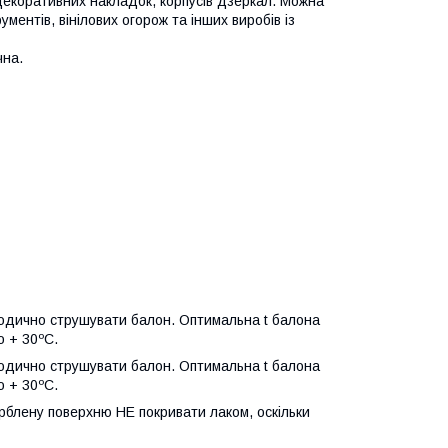
, декоративних накладок, корпусів дзеркал. Можна
ентів, вінілових огорож та інших виробів із
чна.
ріодично струшувати балон. Оптимальна t балона
о + 30ºС.
ріодично струшувати балон. Оптимальна t балона
о + 30ºС.
арблену поверхню НЕ покривати лаком, оскільки