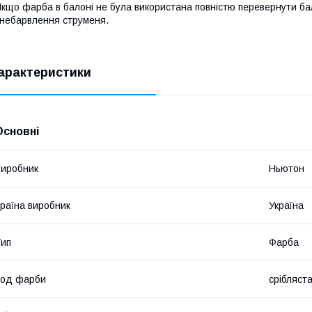
кщо фарба в балоні не була використана повністю перевернути ба
небарвлення струменя.
арактеристики
Основні
иробник
Ньютон
раїна виробник
Україна
ип
Фарба
Код фарби
срібляст