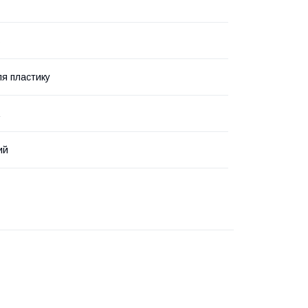
ь
я пластику
ий