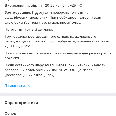
Висихання на відліп
- 20-25 хв при t +25 ° С
Застосування
: Підготувати поверхню: очистити,
відшліфувати, знежирити. При необхідності загрунтувати
акриловим ґрунтом у реставраційному олівці.
Потрусити тубу 2-3 хвилини.
Температура реставраційного олівця, навколишнього
середовища та поверхні, що фарбується, повинна становити
від +15 до +25°С.
Наносити емаль поступово тонкими шарами для рівномірного
покриття.
Після останнього шару емалі, через 15-25 хвилин, нанести
безбарвний автомобільний лак NEW TON цієї ж серії
(реставраційний олівець лак).
Приховати
Характеристики
Основні