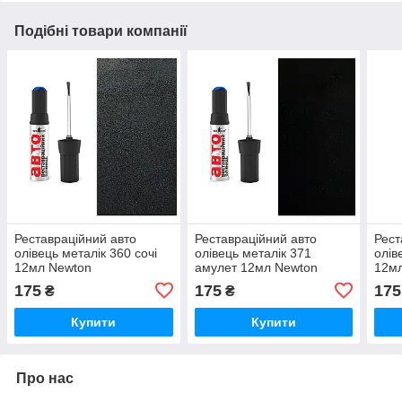
Подібні товари компанії
Реставраційний авто
Реставраційний авто
Рест
олівець металік 360 сочі
олівець металік 371
олів
12мл Newton
амулет 12мл Newton
12м
175
175
175
₴
₴
Купити
Купити
Про нас