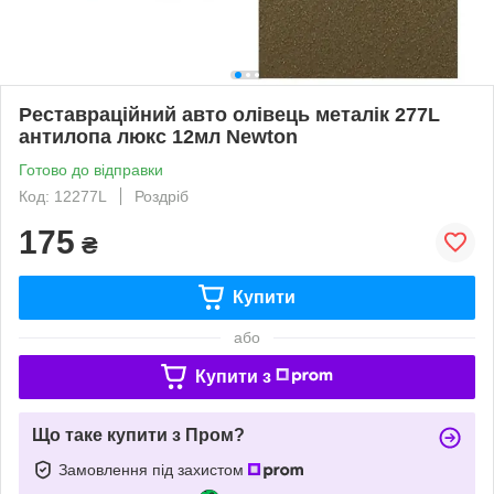
Реставраційний авто олівець металік 277L
антилопа люкс 12мл Newton
Готово до відправки
Код: 12277L
Роздріб
175
₴
Купити
або
Купити з
Що таке купити з Пром?
Замовлення під захистом