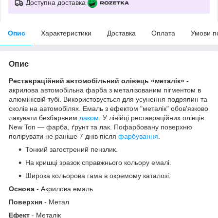
Доступна доставка
Опис
Характеристики
Доставка
Оплата
Умови п
Опис
Реставраційний автомобільний олівець «металік»
-
акрилова автомобільна фарба з металізованим пігментом в
алюмінієвій тубі. Використовується для усунення подряпин та
сколів на автомобілях. Емаль з ефектом "металік" обов'язково
лакувати безбарвним
лаком
. У лінійці реставраційних олівців
New Ton — фарба, ґрунт та лак. Пофарбовану поверхню
полірувати не раніше 7 днів після
фарбування
.
Тонкий загострений пензлик.
На кришці зразок справжнього кольору емалі.
Широка кольорова гама в окремому каталозі.
Основа
- Акрилова емаль
Поверхня
- Метал
Ефект
- Металік