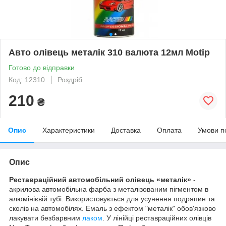
Авто олівець металік 310 валюта 12мл Motip
Готово до відправки
Код: 12310
Роздріб
210
₴
Опис
Характеристики
Доставка
Оплата
Умови п
Опис
Реставраційний автомобільний олівець «металік»
-
акрилова автомобільна фарба з металізованим пігментом в
алюмінієвій тубі. Використовується для усунення подряпин та
сколів на автомобілях. Емаль з ефектом "металік" обов'язково
лакувати безбарвним
лаком
. У лінійці реставраційних олівців