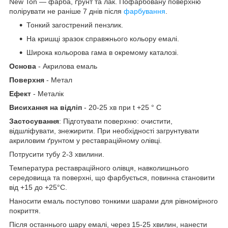
New Ton — фарба, ґрунт та лак. Пофарбовану поверхню
полірувати не раніше 7 днів після
фарбування
.
Тонкий загострений пензлик.
На кришці зразок справжнього кольору емалі.
Широка кольорова гама в окремому каталозі.
Основа
- Акрилова емаль
Поверхня
- Метал
Ефект
- Металік
Висихання на відліп
- 20-25 хв при t +25 ° С
Застосування
: Підготувати поверхню: очистити,
відшліфувати, знежирити. При необхідності загрунтувати
акриловим ґрунтом у реставраційному олівці.
Потрусити тубу 2-3 хвилини.
Температура реставраційного олівця, навколишнього
середовища та поверхні, що фарбується, повинна становити
від +15 до +25°С.
Наносити емаль поступово тонкими шарами для рівномірного
покриття.
Після останнього шару емалі, через 15-25 хвилин, нанести