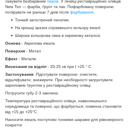
лакувати безбарвним
лаком
. У лінійці реставраційних олівців
New Ton — фарба, ґрунт та лак. Пофарбовану поверхню
полірувати не раніше 7 днів після
фарбування
.
Тонкий загострений пензлик.
На кришці зразок справжнього кольору емалі.
Широка кольорова гама в окремому каталозі.
Основа
- Акрилова емаль
Поверхня
- Метал
Ефект
- Металік
Висихання на відліп
- 20-25 хв при t +25 ° С
Застосування
: Підготувати поверхню: очистити,
відшліфувати, знежирити. При необхідності загрунтувати
акриловим ґрунтом у реставраційному олівці.
Потрусити тубу 2-3 хвилини.
Температура реставраційного олівця, навколишнього
середовища та поверхні, що фарбується, повинна становити
від +15 до +25°С.
Наносити емаль поступово тонкими шарами для рівномірного
покриття.