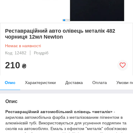
Реставраційний авто олівець металік 482
чорниця 12мл Newton
Немає в наявності
Код: 12482
Роздріб
210
₴
Опис
Характеристики
Доставка
Оплата
Умови п
Опис
Реставраційний автомобільний олівець «металік»
-
акрилова автомобільна фарба з металізованим пігментом в
алюмінієвій тубі. Використовується для усунення подряпин та
сколів на автомобілях. Емаль з ефектом "металік" обов'язково