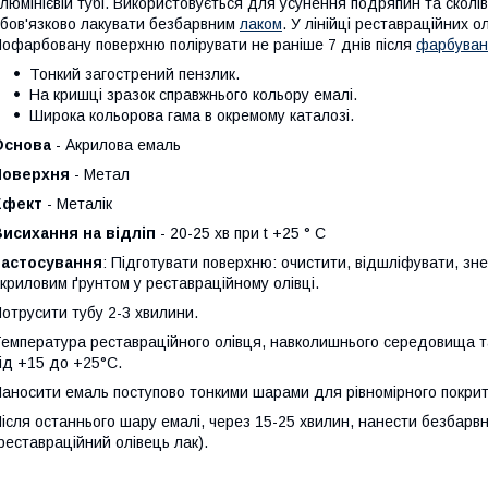
люмінієвій тубі. Використовується для усунення подряпин та сколів
бов'язково лакувати безбарвним
лаком
. У лінійці реставраційних 
офарбовану поверхню полірувати не раніше 7 днів після
фарбуван
Тонкий загострений пензлик.
На кришці зразок справжнього кольору емалі.
Широка кольорова гама в окремому каталозі.
Основа
- Акрилова емаль
Поверхня
- Метал
Ефект
- Металік
Висихання на відліп
- 20-25 хв при t +25 ° С
Застосування
: Підготувати поверхню: очистити, відшліфувати, зн
криловим ґрунтом у реставраційному олівці.
отрусити тубу 2-3 хвилини.
емпература реставраційного олівця, навколишнього середовища т
ід +15 до +25°С.
аносити емаль поступово тонкими шарами для рівномірного покрит
ісля останнього шару емалі, через 15-25 хвилин, нанести безбарв
реставраційний олівець лак).