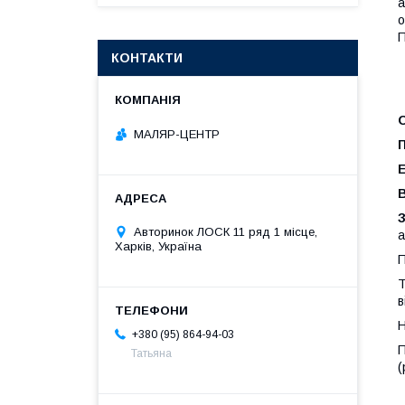
а
о
П
КОНТАКТИ
МАЛЯР-ЦЕНТР
Авторинок ЛОСК 11 ряд 1 місце,
а
Харків, Україна
П
Т
в
Н
+380 (95) 864-94-03
П
Татьяна
(