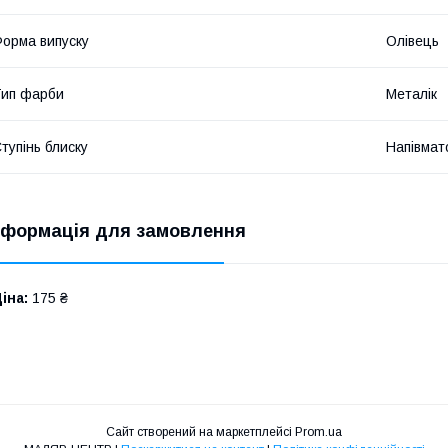
орма випуску
Олівець
ип фарби
Металік
тупінь блиску
Напівмат
нформація для замовлення
іна:
175 ₴
Сайт створений на маркетплейсі
Prom.ua