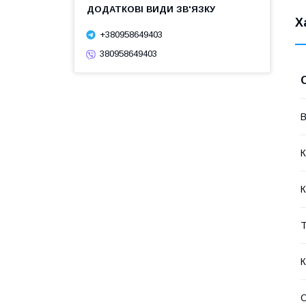
Х
+380958649403
380958649403
В
К
К
Т
О