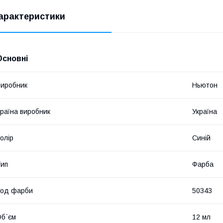
арактеристики
Основні
иробник
Ньютон
раїна виробник
Україна
олір
Синій
ип
Фарба
Код фарби
50343
б`єм
12 мл