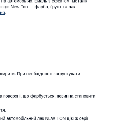
 на автомобілях. Емаль з ефектом "металік"
олівців New Ton — фарба, ґрунт та лак.
ня
.
ежирити. При необхідності загрунтувати
а поверхні, що фарбується, повинна становити
тя.
ний автомобільний лак NEW TON цієї ж серії