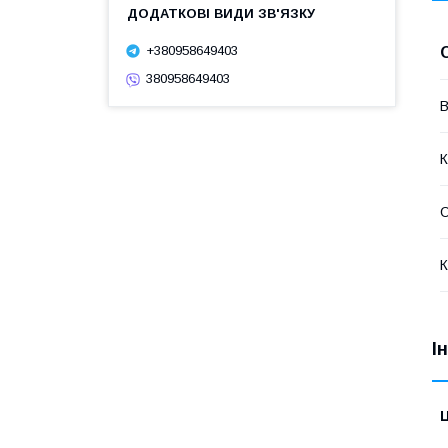
+380958649403
380958649403
В
К
О
К
І
Ц