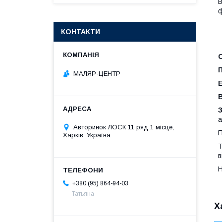
В
ф
КОНТАКТИ
МАЛЯР-ЦЕНТР
а
Авторинок ЛОСК 11 ряд 1 місце,
П
Харків, Україна
Т
в
Н
+380 (95) 864-94-03
Татьяна
Х