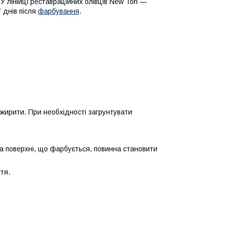
У лінійці реставраційних олівців New Ton —
 днів після
фарбування
.
ежирити. При необхідності загрунтувати
а поверхні, що фарбується, повинна становити
тя.