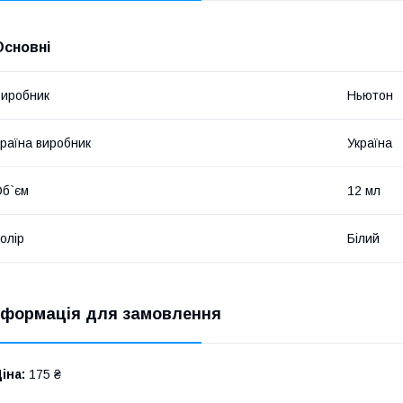
Основні
иробник
Ньютон
раїна виробник
Україна
б`єм
12 мл
олір
Білий
нформація для замовлення
іна:
175 ₴