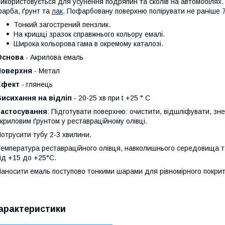
икористовується для усунення подряпин та сколів на автомобілях. 
арба, ґрунт та
лак
. Пофарбовану поверхню полірувати не раніше 7
Тонкий загострений пензлик.
На кришці зразок справжнього кольору емалі.
Широка кольорова гама в окремому каталозі.
Основа
- Акрилова емаль
Поверхня
- Метал
Ефект
- глянець
Висихання на відліп
- 20-25 хв при t +25 ° С
Застосування
: Підготувати поверхню: очистити, відшліфувати, зн
криловим ґрунтом у реставраційному олівці.
отрусити тубу 2-3 хвилини.
емпература реставраційного олівця, навколишнього середовища т
ід +15 до +25°С.
аносити емаль поступово тонкими шарами для рівномірного покрит
арактеристики