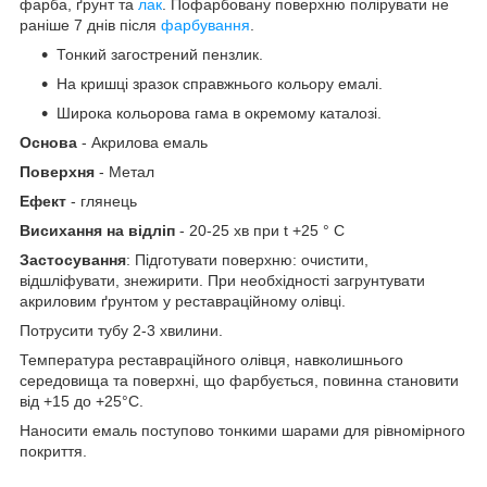
фарба, ґрунт та
лак
. Пофарбовану поверхню полірувати не
раніше 7 днів після
фарбування
.
Тонкий загострений пензлик.
На кришці зразок справжнього кольору емалі.
Широка кольорова гама в окремому каталозі.
Основа
- Акрилова емаль
Поверхня
- Метал
Ефект
- глянець
Висихання на відліп
- 20-25 хв при t +25 ° С
Застосування
: Підготувати поверхню: очистити,
відшліфувати, знежирити. При необхідності загрунтувати
акриловим ґрунтом у реставраційному олівці.
Потрусити тубу 2-3 хвилини.
Температура реставраційного олівця, навколишнього
середовища та поверхні, що фарбується, повинна становити
від +15 до +25°С.
Наносити емаль поступово тонкими шарами для рівномірного
покриття.