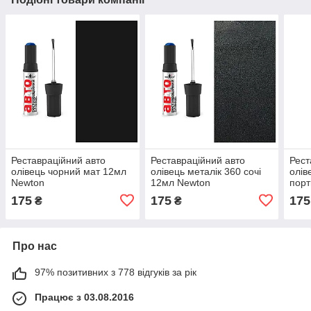
Реставраційний авто
Реставраційний авто
Рест
олівець чорний мат 12мл
олівець металік 360 сочі
олів
Newton
12мл Newton
порт
175
175
175
₴
₴
Про нас
97% позитивних з 778 відгуків за рік
Працює з 03.08.2016