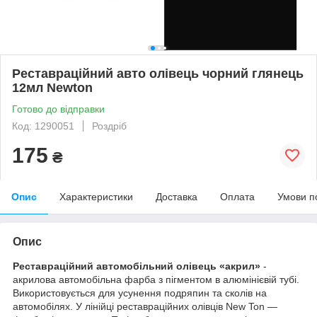
Реставраційний авто олівець чорний глянець
12мл Newton
Готово до відправки
Код: 1290051
Роздріб
175
₴
Опис
Характеристики
Доставка
Оплата
Умови п
Опис
Реставраційний автомобільний олівець «акрил»
-
акрилова автомобільна фарба з пігментом в алюмінієвій тубі.
Використовується для усунення подряпин та сколів на
автомобілях. У лінійці реставраційних олівців New Ton —