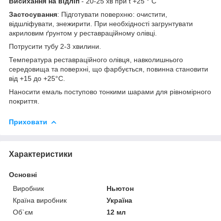
Висихання на відліп
- 20-25 хв при t +25 ° С
Застосування
: Підготувати поверхню: очистити,
відшліфувати, знежирити. При необхідності загрунтувати
акриловим ґрунтом у реставраційному олівці.
Потрусити тубу 2-3 хвилини.
Температура реставраційного олівця, навколишнього
середовища та поверхні, що фарбується, повинна становити
від +15 до +25°С.
Наносити емаль поступово тонкими шарами для рівномірного
покриття.
Приховати
Характеристики
Основні
Виробник
Ньютон
Країна виробник
Україна
Об`єм
12 мл