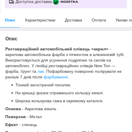
Доступна доставка
Опис
Характеристики
Доставка
Оплата
Умови п
Опис
Реставраційний автомобільний олівець «акрил»
-
акрилова автомобільна фарба з пігментом в алюмінієвій тубі.
Використовується для усунення подряпин та сколів на
автомобілях. У лінійці реставраційних олівців New Ton —
фарба, ґрунт та
лак
. Пофарбовану поверхню полірувати не
раніше 7 днів після
фарбування
.
Тонкий загострений пензлик.
На кришці зразок справжнього кольору емалі.
Широка кольорова гама в окремому каталозі.
Основа
- Акрилова емаль
Поверхня
- Метал
Ефект
- глянець