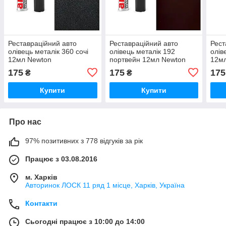
Реставраційний авто
Реставраційний авто
Рест
олівець металік 360 сочі
олівець металік 192
олів
12мл Newton
портвейн 12мл Newton
12м
175
175
175
₴
₴
Купити
Купити
Про нас
97% позитивних з 778 відгуків за рік
Працює з 03.08.2016
м. Харків
Авторинок ЛОСК 11 ряд 1 місце, Харків, Україна
Контакти
Сьогодні працює з 10:00 до 14:00