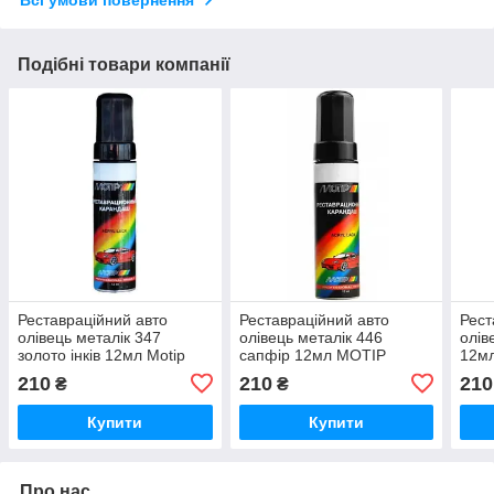
Всі умови повернення
Подібні товари компанії
Реставраційний авто
Реставраційний авто
Рест
олівець металік 347
олівець металік 446
олів
золото інків 12мл Motip
сапфір 12мл MOTIP
12м
210
210
210
₴
₴
Купити
Купити
Про нас