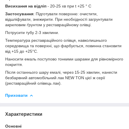
Висихання на відліп
- 20-25 хв при t +25 ° С
Застосування
: Підготувати поверхню: очистити,
відшліфувати, знежирити. При необхідності загрунтувати
акриловим ґрунтом у реставраційному олівці.
Потрусити тубу 2-3 хвилини.
Температура реставраційного олівця, навколишнього
середовища та поверхні, що фарбується, повинна становити
від +15 до +25°С.
Наносити емаль поступово тонкими шарами для рівномірного
покриття.
Після останнього шару емалі, через 15-25 хвилин, нанести
безбарвний автомобільний лак NEW TON цієї ж серії
(реставраційний олівець лак).
Приховати
Характеристики
Основні