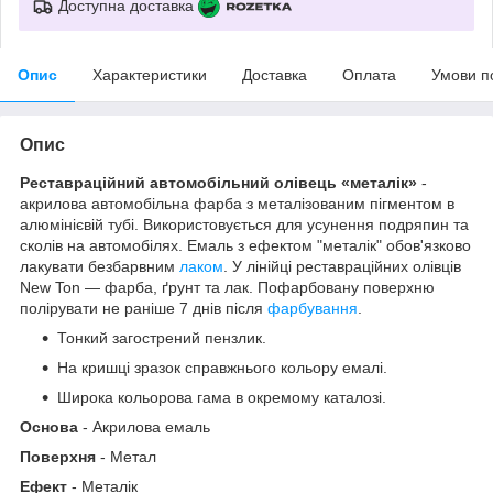
Доступна доставка
Опис
Характеристики
Доставка
Оплата
Умови п
Опис
Реставраційний автомобільний олівець «металік»
-
акрилова автомобільна фарба з металізованим пігментом в
алюмінієвій тубі. Використовується для усунення подряпин та
сколів на автомобілях. Емаль з ефектом "металік" обов'язково
лакувати безбарвним
лаком
. У лінійці реставраційних олівців
New Ton — фарба, ґрунт та лак. Пофарбовану поверхню
полірувати не раніше 7 днів після
фарбування
.
Тонкий загострений пензлик.
На кришці зразок справжнього кольору емалі.
Широка кольорова гама в окремому каталозі.
Основа
- Акрилова емаль
Поверхня
- Метал
Ефект
- Металік