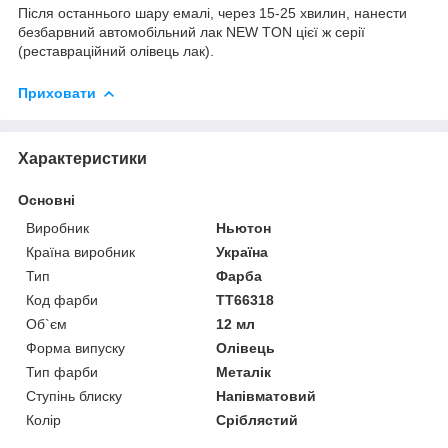
Після останнього шару емалі, через 15-25 хвилин, нанести
безбарвний автомобільний лак NEW TON цієї ж серії
(реставраційний олівець лак).
Приховати
Характеристики
Основні
Виробник
Ньютон
Країна виробник
Україна
Тип
Фарба
Код фарби
ТТ66318
Об`єм
12 мл
Форма випуску
Олівець
Тип фарби
Металік
Ступінь блиску
Напівматовий
Колір
Сріблястий