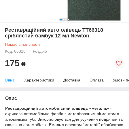
Реставраційний авто олівець ТТ66318
сріблястий бамбук 12 мл Newton
Немає в наявності
Код: 66318
Роздріб
175
₴
Опис
Характеристики
Доставка
Оплата
Умови п
Опис
Реставраційний автомобільний олівець «металік»
-
акрилова автомобільна фарба з металізованим пігментом в
алюмінієвій тубі. Використовується для усунення подряпин та
сколів на автомобілях. Емаль з ефектом "металік" обов'язково