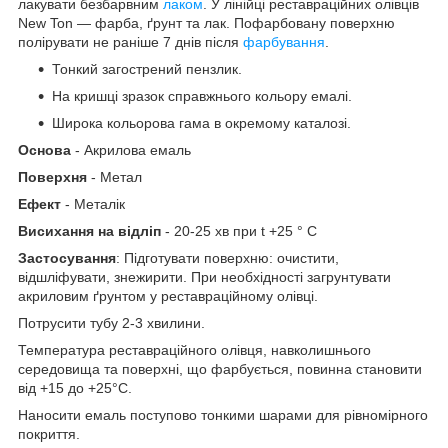
лакувати безбарвним
лаком
. У лінійці реставраційних олівців
New Ton — фарба, ґрунт та лак. Пофарбовану поверхню
полірувати не раніше 7 днів після
фарбування
.
Тонкий загострений пензлик.
На кришці зразок справжнього кольору емалі.
Широка кольорова гама в окремому каталозі.
Основа
- Акрилова емаль
Поверхня
- Метал
Ефект
- Металік
Висихання на відліп
- 20-25 хв при t +25 ° С
Застосування
: Підготувати поверхню: очистити,
відшліфувати, знежирити. При необхідності загрунтувати
акриловим ґрунтом у реставраційному олівці.
Потрусити тубу 2-3 хвилини.
Температура реставраційного олівця, навколишнього
середовища та поверхні, що фарбується, повинна становити
від +15 до +25°С.
Наносити емаль поступово тонкими шарами для рівномірного
покриття.