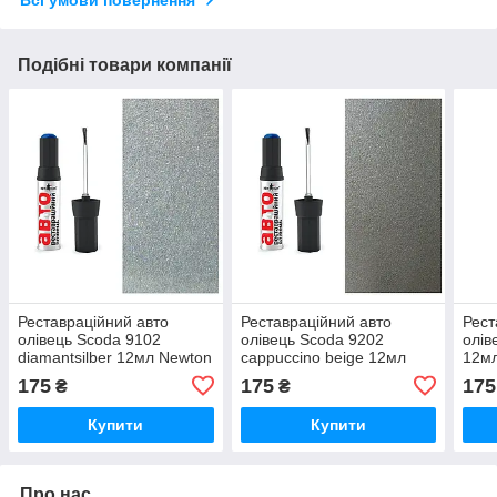
Всі умови повернення
Подібні товари компанії
Реставраційний авто
Реставраційний авто
Рест
олівець Scoda 9102
олівець Scoda 9202
олів
diamantsilber 12мл Newton
cappuccino beige 12мл
12м
Newton
175
175
175
₴
₴
Купити
Купити
Про нас