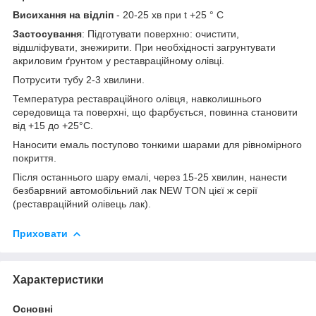
Висихання на відліп
- 20-25 хв при t +25 ° С
Застосування
: Підготувати поверхню: очистити,
відшліфувати, знежирити. При необхідності загрунтувати
акриловим ґрунтом у реставраційному олівці.
Потрусити тубу 2-3 хвилини.
Температура реставраційного олівця, навколишнього
середовища та поверхні, що фарбується, повинна становити
від +15 до +25°С.
Наносити емаль поступово тонкими шарами для рівномірного
покриття.
Після останнього шару емалі, через 15-25 хвилин, нанести
безбарвний автомобільний лак NEW TON цієї ж серії
(реставраційний олівець лак).
Приховати
Характеристики
Основні