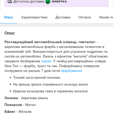
Доступна доставка
Опис
Характеристики
Доставка
Оплата
Умови п
Опис
Реставраційний автомобільний олівець «металік»
-
акрилова автомобільна фарба з металізованим пігментом в
алюмінієвій тубі. Використовується для усунення подряпин та
сколів на автомобілях. Емаль з ефектом "металік" обов'язково
лакувати безбарвним
лаком
. У лінійці реставраційних олівців
New Ton — фарба, ґрунт та лак. Пофарбовану поверхню
полірувати не раніше 7 днів після
фарбування
.
Тонкий загострений пензлик.
На кришці зразок справжнього кольору емалі.
Широка кольорова гама в окремому каталозі.
Основа
- Акрилова емаль
Поверхня
- Метал
Ефект
- Металік