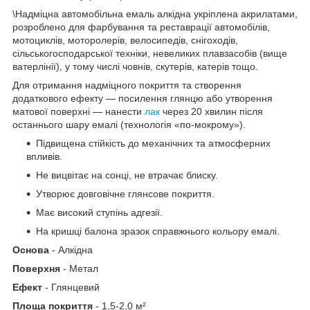
\Надміцна автомобільна емаль алкідна укріплена акрилатами,
розроблено для фарбування та реставрації автомобілів,
мотоциклів, моторолерів, велосипедів, снігоходів,
сільськогосподарської техніки, невеликих плавзасобів (вище
ватерлінії), у тому числі човнів, скутерів, катерів тощо.
Для отримання надміцного покриття та створення
додаткового ефекту — посилення глянцю або утворення
матової поверхні — нанести
лак
через 20 хвилин після
останнього шару емалі (технологія «по-мокрому»).
Підвищена стійкість до механічних та атмосферних
впливів.
Не вицвітає на сонці, не втрачає блиску.
Утворює довговічне глянсове покриття.
Має високий ступінь адгезії.
На кришці балона зразок справжнього кольору емалі.
Основа
- Алкідна
Поверхня
- Метал
Ефект
- Глянцевий
Площа покриття
- 1,5-2,0 м²