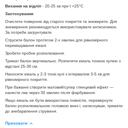
Вихання на відліп
- 20-25 хв при t +25°С
Застосування
:
Очистити поверхню від старого покриття та знежирити. Для
знежирення рекомендується використовувати антисиликон.
За потреби загрунтувати.
Струсити балон протягом 2-х хвилин для рівномірного
перемішування емалі.
Зробити пробне розпилювання.
Тримат балон вертикально. Розпиляти емаль тонкою кулею з
відстані 25-30 см.
Наносити емаль у 2-3 тонкі кулі з інтервалом 3-5 хв для
рівномірного покриття.
При бажанні створити матовий/супер глянцевий ефект —
нанести лак через 30 хвилин після фарбування.
Якщо емаль не була використана повністю, перевернути
балон розпилювальною головкою вниз і, натиснувши, тримати
до знебарвлення струменя.
Приховати