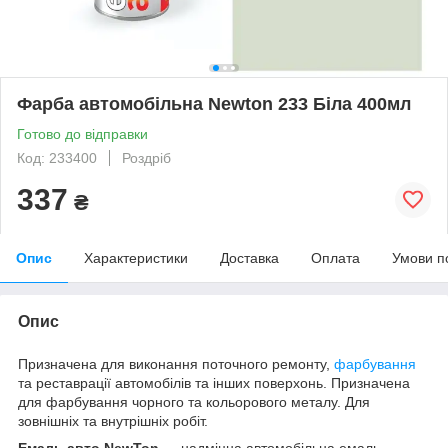
Фарба автомобільна Newton 233 Біла 400мл
Готово до відправки
Код: 233400
Роздріб
337
₴
Опис
Характеристики
Доставка
Оплата
Умови п
Опис
Призначена для виконання поточного ремонту,
фарбування
та реставрації автомобілів та інших поверхонь. Призначена
для фарбування чорного та кольорового металу. Для
зовнішніх та внутрішніх робіт.
Емаль авто NewTon
— надміцна автомобільна емаль