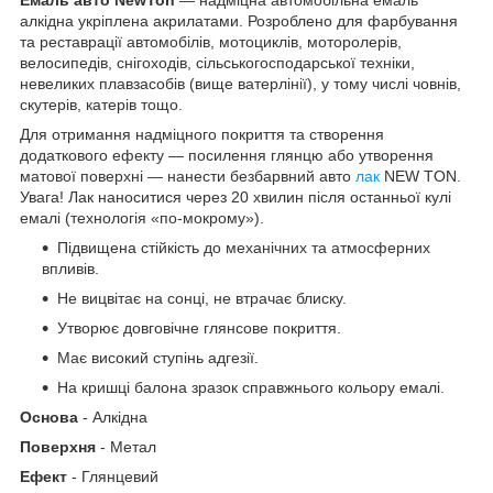
алкідна укріплена акрилатами. Розроблено для фарбування
та реставрації автомобілів, мотоциклів, моторолерів,
велосипедів, снігоходів, сільськогосподарської техніки,
невеликих плавзасобів (вище ватерлінії), у тому числі човнів,
скутерів, катерів тощо.
Для отримання надміцного покриття та створення
додаткового ефекту — посилення глянцю або утворення
матової поверхні — нанести безбарвний авто
лак
NEW TON.
Увага! Лак наноситися через 20 хвилин після останньої кулі
емалі (технологія «по-мокрому»).
Підвищена стійкість до механічних та атмосферних
впливів.
Не вицвітає на сонці, не втрачає блиску.
Утворює довговічне глянсове покриття.
Має високий ступінь адгезії.
На кришці балона зразок справжнього кольору емалі.
Основа
- Алкідна
Поверхня
- Метал
Ефект
- Глянцевий