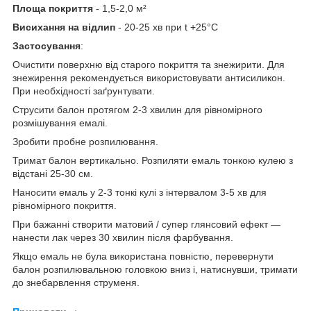
Площа покриття
- 1,5-2,0 м²
Висихання на відлип
- 20-25 хв при t +25°С
Застосування
:
Очистити поверхню від старого покриття та знежирити. Для
знежирення рекомендується використовувати антисиликон.
При необхідності заґрунтувати.
Струсити балон протягом 2-3 хвилин для рівномірного
розмішування емалі.
Зробити пробне розпилювання.
Тримат балон вертикально. Розпиляти емаль тонкою кулею з
відстані 25-30 см.
Наносити емаль у 2-3 тонкі кулі з інтервалом 3-5 хв для
рівномірного покриття.
При бажанні створити матовий / супер глянсовий ефект —
нанести лак через 30 хвилин після фарбування.
Якщо емаль не була використана повністю, перевернути
балон розпилювальною головкою вниз і, натиснувши, тримати
до знебарвлення струменя.