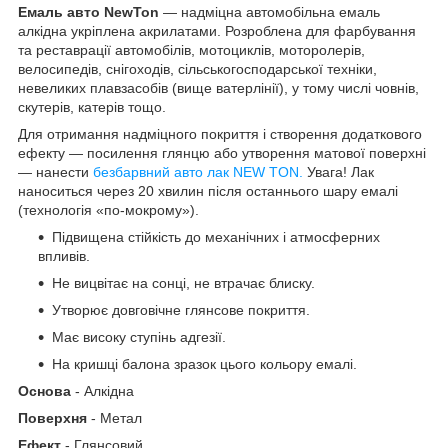
Емаль авто NewTon
— надміцна автомобільна емаль
алкідна укріплена акрилатами. Розроблена для фарбування
та реставрації автомобілів, мотоциклів, моторолерів,
велосипедів, снігоходів, сільськогосподарської техніки,
невеликих плавзасобів (вище ватерлінії), у тому числі човнів,
скутерів, катерів тощо.
Для отримання надміцного покриття і створення додаткового
ефекту — посилення глянцю або утворення матової поверхні
— нанести
безбарвний авто лак NEW TON.
Увага! Лак
наноситься через 20 хвилин після останнього шару емалі
(технологія «по-мокрому»).
Підвищена стійкість до механічних і атмосферних
впливів.
Не вицвітає на сонці, не втрачає блиску.
Утворює довговічне глянсове покриття.
Має високу ступінь адгезії.
На кришці балона зразок цього кольору емалі.
Основа
- Алкідна
Поверхня
- Метал
Ефект
- Глянсовий