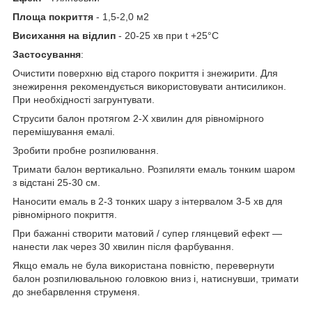
Площа покриття
- 1,5-2,0 м2
Висихання на відлип
- 20-25 хв при t +25°С
Застосування
:
Очистити поверхню від старого покриття і знежирити. Для
знежирення рекомендується використовувати антисиликон.
При необхідності загрунтувати.
Струсити балон протягом 2-Х хвилин для рівномірного
перемішування емалі.
Зробити пробне розпилювання.
Тримати балон вертикально. Розпиляти емаль тонким шаром
з відстані 25-30 см.
Наносити емаль в 2-3 тонких шару з інтервалом 3-5 хв для
рівномірного покриття.
При бажанні створити матовий / супер глянцевий ефект —
нанести лак через 30 хвилин після фарбування.
Якщо емаль не була використана повністю, перевернути
балон розпилювальною головкою вниз і, натиснувши, тримати
до знебарвлення струменя.