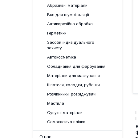
Абразивні матеріали
Все для шумоізоляції
Антикорозійна обробка
Герметики
Засоби індивідуального
захисту
Автокосметика
Обладнання для фарбування
Матеріали для маскування
Шпателя, колодки, рубанки
Розчинники, розріджувачі
Мастила
П
Супутні матеріали
П
Самоклеюча плівка
ф
О нас