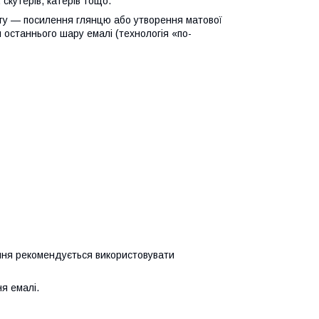
 скутерів, катерів тощо.
ту — посилення глянцю або утворення матової
 останнього шару емалі (технологія «по-
ння рекомендується використовувати
я емалі.