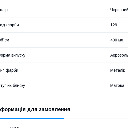
олір
Червони
Код фарби
129
б`єм
400 мл
орма випуску
Аерозол
ип фарби
Металік
тупінь блиску
Матова
нформація для замовлення