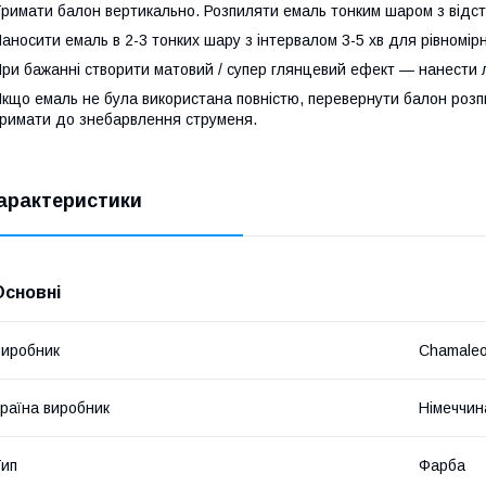
римати балон вертикально. Розпиляти емаль тонким шаром з відста
аносити емаль в 2-3 тонких шару з інтервалом 3-5 хв для рівномір
ри бажанні створити матовий / супер глянцевий ефект — нанести 
кщо емаль не була використана повністю, перевернути балон розп
римати до знебарвлення струменя.
арактеристики
Основні
иробник
Chamale
раїна виробник
Німеччин
ип
Фарба