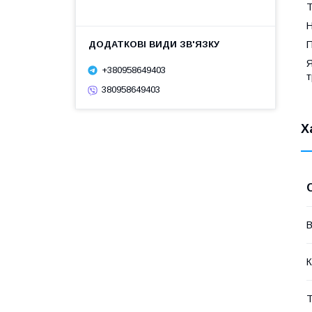
Т
Н
П
Я
+380958649403
т
380958649403
Х
В
К
Т