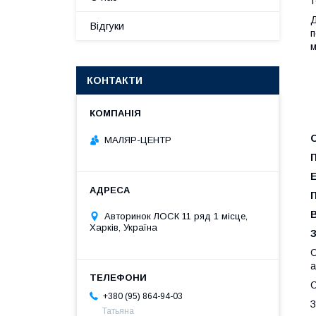
т
Д
Відгуки
п
м
КОНТАКТИ
МАЛЯР-ЦЕНТР
Авторинок ЛОСК 11 ряд 1 місце,
Харків, Україна
О
а
С
+380 (95) 864-94-03
З
Татьяна