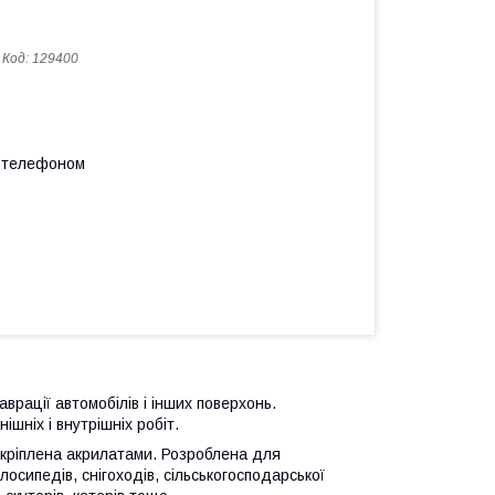
Код:
129400
а телефоном
аврації автомобілів і інших поверхонь.
шніх і внутрішніх робіт.
кріплена акрилатами. Розроблена для
лосипедів, снігоходів, сільськогосподарської