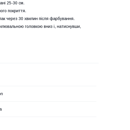
ні 25-30 см.
ного покриття.
лак через 30 хвилин після фарбування.
илювальною головкою вниз і, натиснувши,
on
а