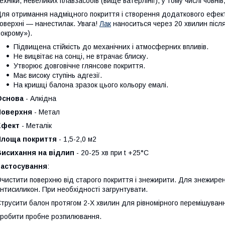
ехніки, невеликих плавзасобів (вище ватерлінії), у тому числі човнів,
ля отримання надміцного покриття і створення додаткового ефек
оверхні — нанестилак. Увага!
Лак
наноситься через 20 хвилин після
окрому»).
Підвищена стійкість до механічних і атмосферних впливів.
Не вицвітає на сонці, не втрачає блиску.
Утворює довговічне глянсове покриття.
Має високу ступінь адгезії.
На кришці балона зразок цього кольору емалі.
Основа
- Алкідна
Поверхня
- Метал
Ефект
- Металік
Площа покриття
- 1,5-2,0 м2
Висихання на відлип
- 20-25 хв при t +25°С
Застосування
:
чистити поверхню від старого покриття і знежирити. Для знежире
нтисиликон. При необхідності загрунтувати.
трусити балон протягом 2-Х хвилин для рівномірного перемішуванн
робити пробне розпилювання.