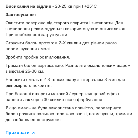
Висихання на відлип
- 20-25 хв при t +25°С
Застосування
:
Очистити поверхню від старого покриття і знежирити. Для
знежирення рекомендується використовувати антисиликон.
При необхідності загрунтувати.
Струсити балон протягом 2-Х хвилин для рівномірного
перемішування емалі.
Зробити пробне розпилювання.
Тримати балон вертикально. Розпиляти емаль тонким шаром
з відстані 25-30 см.
Наносити емаль в 2-3 тонких шару з інтервалом 3-5 хв для
рівномірного покриття.
При бажанні створити матовий / супер глянцевий ефект —
нанести лак через 30 хвилин після фарбування.
Якщо емаль не була використана повністю, перевернути
балон розпилювальною головкою вниз і, натиснувши, тримати
до знебарвлення струменя.
Приховати