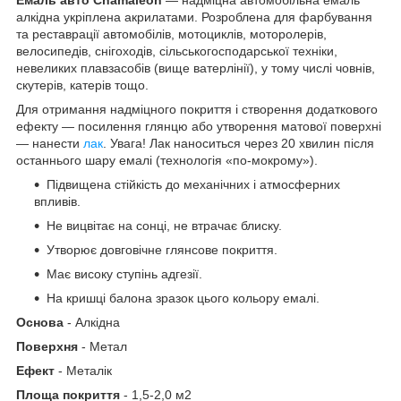
алкідна укріплена акрилатами. Розроблена для фарбування
та реставрації автомобілів, мотоциклів, моторолерів,
велосипедів, снігоходів, сільськогосподарської техніки,
невеликих плавзасобів (вище ватерлінії), у тому числі човнів,
скутерів, катерів тощо.
Для отримання надміцного покриття і створення додаткового
ефекту — посилення глянцю або утворення матової поверхні
— нанести
лак
. Увага! Лак наноситься через 20 хвилин після
останнього шару емалі (технологія «по-мокрому»).
Підвищена стійкість до механічних і атмосферних
впливів.
Не вицвітає на сонці, не втрачає блиску.
Утворює довговічне глянсове покриття.
Має високу ступінь адгезії.
На кришці балона зразок цього кольору емалі.
Основа
- Алкідна
Поверхня
- Метал
Ефект
- Металік
Площа покриття
- 1,5-2,0 м2