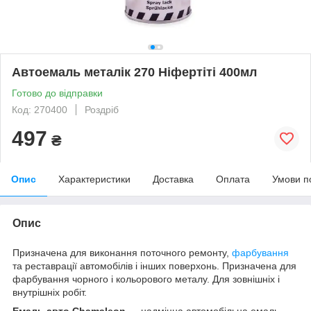
Автоемаль металік 270 Ніфертіті 400мл
Готово до відправки
Код: 270400
Роздріб
497
₴
Опис
Характеристики
Доставка
Оплата
Умови п
Опис
Призначена для виконання поточного ремонту,
фарбування
та реставрації автомобілів і інших поверхонь. Призначена для
фарбування чорного і кольорового металу. Для зовнішніх і
внутрішніх робіт.
Емаль авто Chamaleon
— надміцна автомобільна емаль