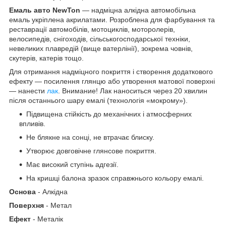
Емаль авто NewTon
— надміцна алкідна автомобільна
емаль укріплена акрилатами. Розроблена для фарбування та
реставрації автомобілів, мотоциклів, моторолерів,
велосипедів, снігоходів, сільськогосподарської техніки,
невеликих плавредій (вище ватерлінії), зокрема човнів,
скутерів, катерів тощо.
Для отримання надміцного покриття і створення додаткового
ефекту — посилення глянцю або утворення матової поверхні
— нанести
лак
. Внимание! Лак наноситься через 20 хвилин
після останнього шару емалі (технологія «мокрому»).
Підвищена стійкість до механічних і атмосферних
впливів.
Не блякне на сонці, не втрачає блиску.
Утворює довговічне глянсове покриття.
Має високий ступінь адгезії.
На кришці балона зразок справжнього кольору емалі.
Основа
- Алкідна
Поверхня
- Метал
Ефект
- Металік