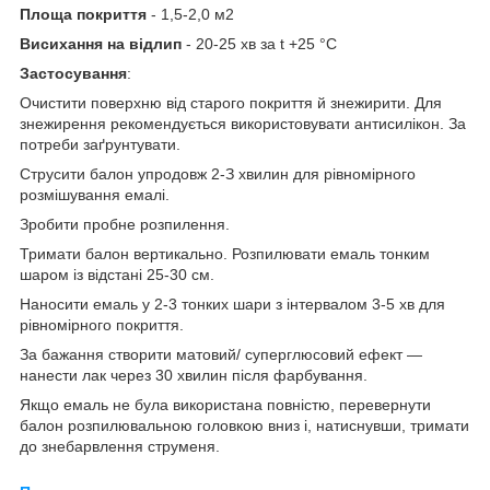
Площа покриття
- 1,5-2,0 м2
Висихання на відлип
- 20-25 хв за t +25 °C
Застосування
:
Очистити поверхню від старого покриття й знежирити. Для
знежирення рекомендується використовувати антисилікон. За
потреби заґрунтувати.
Струсити балон упродовж 2-З хвилин для рівномірного
розмішування емалі.
Зробити пробне розпилення.
Тримати балон вертикально. Розпилювати емаль тонким
шаром із відстані 25-30 см.
Наносити емаль у 2-3 тонких шари з інтервалом 3-5 хв для
рівномірного покриття.
За бажання створити матовий/ суперглюсовий ефект —
нанести лак через 30 хвилин після фарбування.
Якщо емаль не була використана повністю, перевернути
балон розпилювальною головкою вниз і, натиснувши, тримати
до знебарвлення струменя.