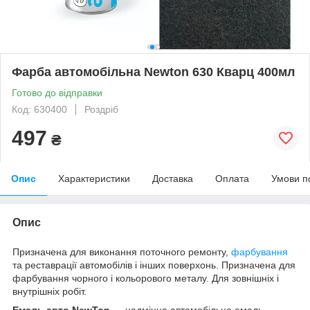
Фарба автомобільна Newton 630 Кварц 400мл
Готово до відправки
Код: 630400
Роздріб
497
₴
Опис
Характеристики
Доставка
Оплата
Умови п
Опис
Призначена для виконання поточного ремонту,
фарбування
та реставрації автомобілів і інших поверхонь. Призначена для
фарбування чорного і кольорового металу. Для зовнішніх і
внутрішніх робіт.
Емаль авто NewTon
— надміцна автомобільна емаль