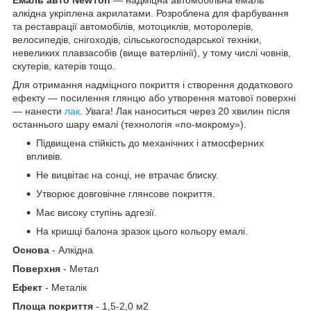
алкідна укріплена акрилатами. Розроблена для фарбування
та реставрації автомобілів, мотоциклів, моторолерів,
велосипедів, снігоходів, сільськогосподарської техніки,
невеликих плавзасобів (вище ватерлінії), у тому числі човнів,
скутерів, катерів тощо.
Для отримання надміцного покриття і створення додаткового
ефекту — посилення глянцю або утворення матової поверхні
— нанести
лак
. Увага! Лак наноситься через 20 хвилин після
останнього шару емалі (технологія «по-мокрому»).
Підвищена стійкість до механічних і атмосферних
впливів.
Не вицвітає на сонці, не втрачає блиску.
Утворює довговічне глянсове покриття.
Має високу ступінь адгезії.
На кришці балона зразок цього кольору емалі.
Основа
- Алкідна
Поверхня
- Метал
Ефект
- Металік
Площа покриття
- 1,5-2,0 м2