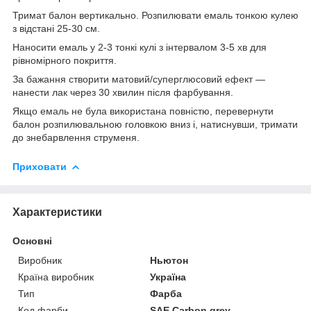
Тримат балон вертикально. Розпилювати емаль тонкою кулею
з відстані 25-30 см.
Наносити емаль у 2-3 тонкі кулі з інтервалом 3-5 хв для
рівномірного покриття.
За бажання створити матовий/суперглюсовий ефект —
нанести лак через 30 хвилин після фарбування.
Якщо емаль не була використана повністю, перевернути
балон розпилювальною головкою вниз і, натиснувши, тримати
до знебарвлення струменя.
Приховати
Характеристики
Основні
Виробник
Ньютон
Країна виробник
Україна
Тип
Фарба
Код фарби
SAE Carbon grey