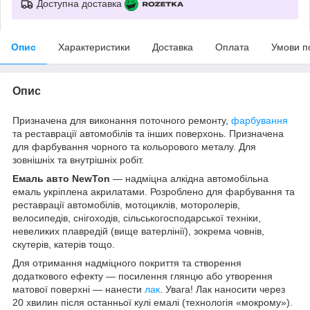
Доступна доставка
Опис
Характеристики
Доставка
Оплата
Умови п
Опис
Призначена для виконання поточного ремонту,
фарбування
та реставрації автомобілів та інших поверхонь. Призначена
для фарбування чорного та кольорового металу. Для
зовнішніх та внутрішніх робіт.
Емаль авто NewTon
— надміцна алкідна автомобільна
емаль укріплена акрилатами. Розроблено для фарбування та
реставрації автомобілів, мотоциклів, моторолерів,
велосипедів, снігоходів, сільськогосподарської техніки,
невеликих плавредій (вище ватерлінії), зокрема човнів,
скутерів, катерів тощо.
Для отримання надміцного покриття та створення
додаткового ефекту — посилення глянцю або утворення
матової поверхні — нанести
лак
. Увага! Лак наносити через
20 хвилин після останньої кулі емалі (технологія «мокрому»).