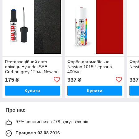
Реставраційний авто
Фарба автомобільна
Фарб
олівець Hyundai SAE
Newton 1015 Червона
Newt
Carbon grey 12 мл Newton
400мл
175
337
337
₴
₴
Купити
Купити
Про нас
97% позитивних з 778 відгуків за рік
Працює з 03.08.2016