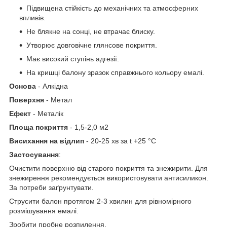
Підвищена стійкість до механічних та атмосферних
впливів.
Не блякне на сонці, не втрачає блиску.
Утворює довговічне глянсове покриття.
Має високий ступінь адгезії.
На кришці балону зразок справжнього кольору емалі.
Основа
- Алкідна
Поверхня
- Метал
Ефект
- Металік
Площа покриття
- 1,5-2,0 м2
Висихання на відлип
- 20-25 хв за t +25 °C
Застосування
:
Очистити поверхню від старого покриття та знежирити. Для
знежирення рекомендується використовувати антисиликон.
За потреби заґрунтувати.
Струсити балон протягом 2-3 хвилин для рівномірного
розмішування емалі.
Зробити пробне розпилення.