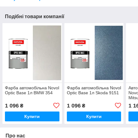
Подібні товари компанії
Фарба автомобільна Novol
Фарба автомобільна Novol
Авто
Optic Base 1л BMW 354
Optic Base 1л Skoda 9151
Novo
Mits
1 096
1 096
1 1
₴
₴
Купити
Купити
Про нас