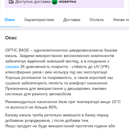
Доступна доставка
Опис
Характеристики
Доставка
Оплата
Умови п
Опис
OPTIC BASE – однокомпонентна швидковисихаюча базова
емаль. Завдяки використанню високоякісних компонентів
забезпечує відмінний зовнішній вигляд, а в поєднанні з
лаками
2К довговічність покриття - стійкість до UV (УФ),
атмосферних умов і змін кольору під час експлуатації.
Хороша розтікання та покриваність, а також короткий час
сушіння забезпечують легкість та комфорт нанесення.
Призначена для використання у двошарових лакових
системах для ремонту автомобілів.
Рекомендується нанесення бази при температурі вище 15°C
та вологості не більше 80%.
Базову емаль треба ретельно вимішати в банку перед
добавкою розріджувача, і після добавки теж.
Якщо продукт не буде використаний протягом години або