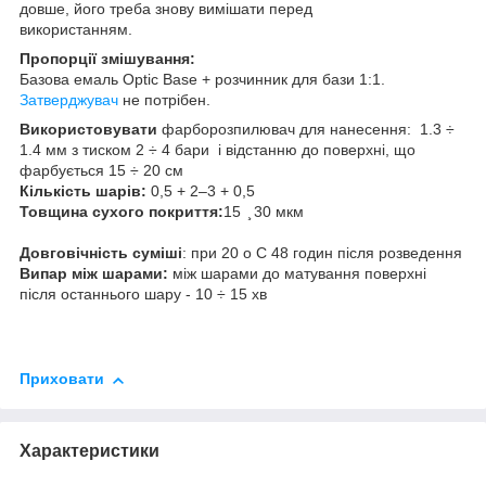
довше, його треба знову вимішати перед
використанням.
Пропорції змішування:
Базова емаль Optic Base + розчинник для бази 1:1.
Затверджувач
не потрібен.
Використовувати
фарборозпилювач для нанесення: 1.3 ÷
1.4 мм з тиском 2 ÷ 4 бари і відстанню до поверхні, що
фарбується 15 ÷ 20 см
Кількість шарів:
0,5 + 2–3 + 0,5
Товщина сухого покриття:
15 ̧ 30 мкм
Довговічність суміші
: при 20 o C 48 годин після розведення
Випар між шарами:
між шарами до матування поверхні
після останнього шару - 10 ÷ 15 хв
Приховати
Характеристики