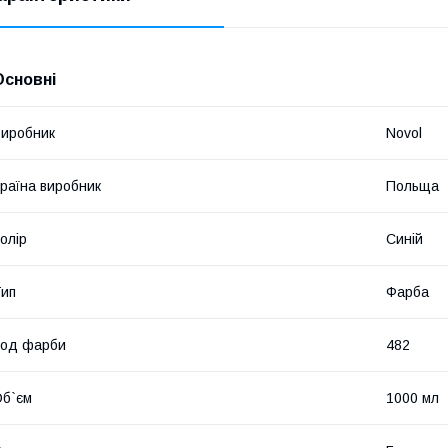
Основні
иробник
Novol
раїна виробник
Польща
олір
Синій
ип
Фарба
Код фарби
482
б`єм
1000 мл