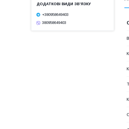
+380958649403
380958649403
В
К
К
Т
О