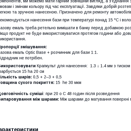
омпонентів, ми можемо мати гарний зовнішній вигляд, а з'єднання 
мовам і змінам кольору під час експлуатації. Завдяки добрій розтеп
егкою та зручною нанесеною. Призначено для ремонту автомобілі
екомендується нанесення бази при температурі понад 15 °C і воло
азову емаль треба ретельно вимішати в банку перед добавкою розб
кщо продукт не буде використовуватися протягом години або довш
икористання.
ропорції змішування:
азова емаль Optic Base + розчинник для бази 1:1.
ідрадник не потрібен.
Використовувати
Крапкульт для нанесення: 1.3 ↓ 1.4 мм з тиском
арбується 15 ha 20 см
ількість шарів:
0,5 + 2–3 + 0,5
Товщина сухого покриття:
15 he 30 мкм
овговічність суміші
: при 20 o C 48 годин після розведення
Випаровування між шарами:
Між шарами до матування поверхні п
арактеристики