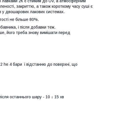
з лавками 2К є стійким до UV, а атмосферним
леності, закриттю, а також короткому часу суші є
в у двошарових лакових системах.
гості не більше 80%.
авника, і після добавки теж.
е, його треба знову вимішати перед
 2 he 4 бари і відстанню до поверхні, що
ісля останнього шару - 10 ↓ 15 хв