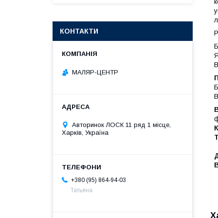
к
у
л
КОНТАКТИ
Р
Б
Я
В
МАЛЯР-ЦЕНТР
П
Б
В
ф
Авторинок ЛОСК 11 ряд 1 місце,
К
Харків, Україна
Д
+380 (95) 864-94-03
Татьяна
Х