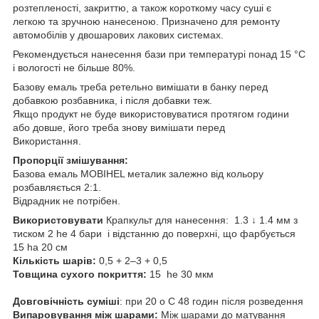
розтепленості, закриттю, а також короткому часу суші є
легкою та зручною нанесеною. Призначено для ремонту
автомобілів у двошарових лакових системах.
Рекомендується нанесення бази при температурі понад 15 °C
і вологості не більше 80%.
Базову емаль треба ретельно вимішати в банку перед
добавкою розбавника, і після добавки теж.
Якщо продукт не буде використовуватися протягом години
або довше, його треба знову вимішати перед
Використання.
Пропорції змішування:
Базова емаль MOBIHEL металик залежно від кольору
розбавляється 2:1.
Відрадник не потрібен.
Використовувати
Крапкульт для нанесення: 1.3 ↓ 1.4 мм з
тиском 2 he 4 бари і відстанню до поверхні, що фарбується
15 ha 20 см
Кількість шарів:
0,5 + 2–3 + 0,5
Товщина сухого покриття:
15 he 30 мкм
Довговічність суміші
: при 20 o C 48 годин після розведення
Випаровування між шарами:
Між шарами до матування