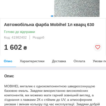
Автомобільна фарба Mobihel 1л кварц 630
Готово до відправки
Код: 41982402
Роздріб
1 602
₴
Опис
Характеристики
Доставка
Оплата
Умови п
Опис
MOBIHEL металик є однокомпонентною швидкосохнущою
базовою емаль. Завдяки використанню високоякісних
компонентів, ми можемо мати гарний зовнішній вигляд, а
з'єднання з лавками 2К є стійким до UV, а атмосферним
умовам і змінам кольору під час експлуатації. Завдяки добрій