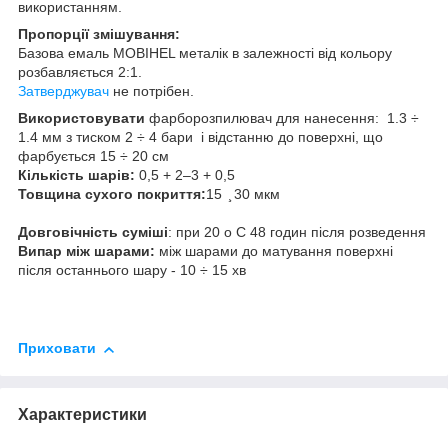
використанням.
Пропорції змішування:
Базова емаль MOBIHEL металік в залежності від кольору
розбавляється 2:1.
Затверджувач
не потрібен.
Використовувати
фарборозпилювач для нанесення: 1.3 ÷
1.4 мм з тиском 2 ÷ 4 бари і відстанню до поверхні, що
фарбується 15 ÷ 20 см
Кількість шарів:
0,5 + 2–3 + 0,5
Товщина сухого покриття:
15 ̧ 30 мкм
Довговічність суміші
: при 20 o C 48 годин після розведення
Випар між шарами:
між шарами до матування поверхні
після останнього шару - 10 ÷ 15 хв
Приховати
Характеристики