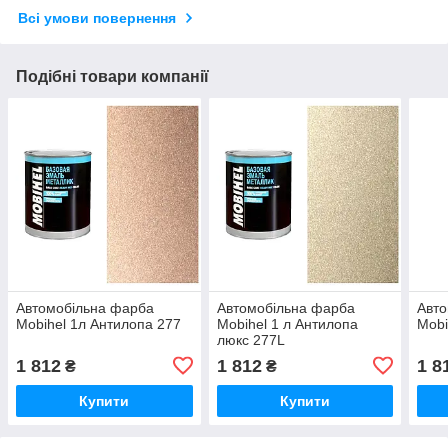
Всі умови повернення
Подібні товари компанії
Автомобільна фарба
Автомобільна фарба
Авто
Mobihel 1л Антилопа 277
Mobihel 1 л Антилопа
Mobi
люкс 277L
1 812
1 812
1 8
₴
₴
Купити
Купити