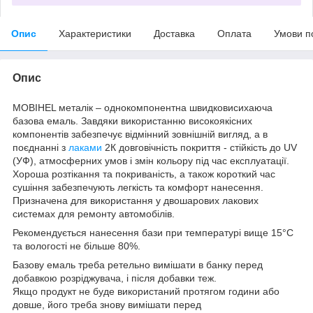
Опис
Характеристики
Доставка
Оплата
Умови п
Опис
MOBIHEL металік – однокомпонентна швидковисихаюча
базова емаль. Завдяки використанню високоякісних
компонентів забезпечує відмінний зовнішній вигляд, а в
поєднанні з
лаками
2К довговічність покриття - стійкість до UV
(УФ), атмосферних умов і змін кольору під час експлуатації.
Хороша розтікання та покриваність, а також короткий час
сушіння забезпечують легкість та комфорт нанесення.
Призначена для використання у двошарових лакових
системах для ремонту автомобілів.
Рекомендується нанесення бази при температурі вище 15°C
та вологості не більше 80%.
Базову емаль треба ретельно вимішати в банку перед
добавкою розріджувача, і після добавки теж.
Якщо продукт не буде використаний протягом години або
довше, його треба знову вимішати перед