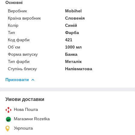
Основні
Виробник
Mobihel
Країна виробник
Словенія
Колір
Синій
Тип
Фарба
Код фарби
421
Об`єм
1000 мл
Форма випуску
Банка
Тип фарби
Металік
Ступінь блиску
Напівматова
Приховати
Умови доставки
Нова Пошта
Магазини Rozetka
Укрпошта