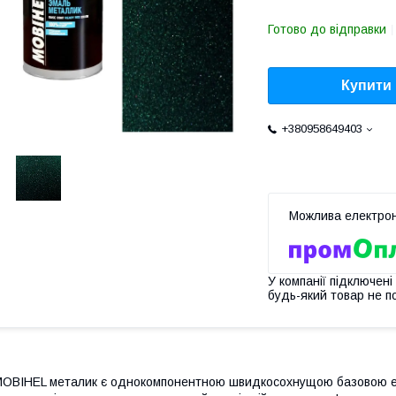
Готово до відправки
Купити
+380958649403
У компанії підключені
будь-який товар не п
OBIHEL металик є однокомпонентною швидкосохнущою базовою ем