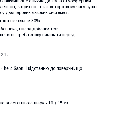
з лавками 2К є стійким до UV, а атмосферним
леності, закриттю, а також короткому часу суші є
в у двошарових лакових системах.
гості не більше 80%.
авника, і після добавки теж.
е, його треба знову вимішати перед
2:1.
 2 he 4 бари і відстанню до поверхні, що
ісля останнього шару - 10 ↓ 15 хв