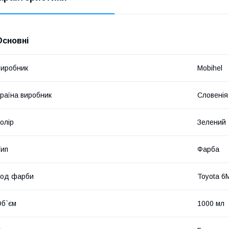
Основні
иробник
Mobihel
раїна виробник
Словенія
олір
Зелений
ип
Фарба
Код фарби
Toyota 6
б`єм
1000 мл