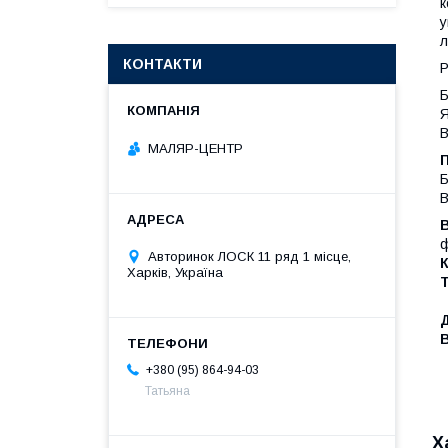
к
у
л
КОНТАКТИ
Р
Б
Я
В
МАЛЯР-ЦЕНТР
П
Б
В
ф
Авторинок ЛОСК 11 ряд 1 місце,
К
Харків, Україна
Д
+380 (95) 864-94-03
Татьяна
Х