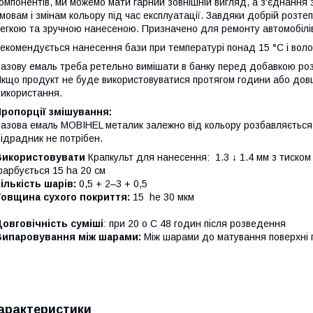
омпонентів, ми можемо мати гарний зовнішній вигляд, а з'єднання 
мовам і змінам кольору під час експлуатації. Завдяки добрій розтеп
егкою та зручною нанесеною. Призначено для ремонту автомобілі
екомендується нанесення бази при температурі понад 15 °C і воло
азову емаль треба ретельно вимішати в банку перед добавкою розб
кщо продукт не буде використовуватися протягом години або довш
икористання.
ропорції змішування:
азова емаль MOBIHEL металик залежно від кольору розбавляється 
ідрадник не потрібен.
Використовувати
Крапкульт для нанесення: 1.3 ↓ 1.4 мм з тиском
арбується 15 ha 20 см
ількість шарів:
0,5 + 2–3 + 0,5
Товщина сухого покриття:
15 he 30 мкм
овговічність суміші
: при 20 o C 48 годин після розведення
Випаровування між шарами:
Між шарами до матування поверхні п
арактеристики