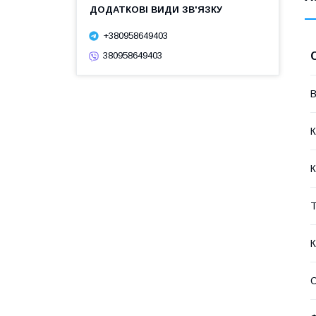
+380958649403
380958649403
В
К
К
Т
О