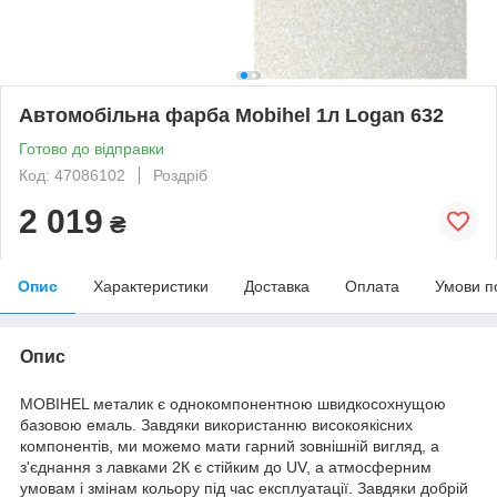
Автомобільна фарба Mobihel 1л Logan 632
Готово до відправки
Код: 47086102
Роздріб
2 019
₴
Опис
Характеристики
Доставка
Оплата
Умови п
Опис
MOBIHEL металик є однокомпонентною швидкосохнущою
базовою емаль. Завдяки використанню високоякісних
компонентів, ми можемо мати гарний зовнішній вигляд, а
з'єднання з лавками 2К є стійким до UV, а атмосферним
умовам і змінам кольору під час експлуатації. Завдяки добрій