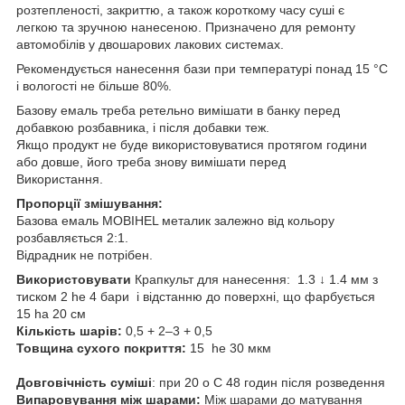
розтепленості, закриттю, а також короткому часу суші є
легкою та зручною нанесеною. Призначено для ремонту
автомобілів у двошарових лакових системах.
Рекомендується нанесення бази при температурі понад 15 °C
і вологості не більше 80%.
Базову емаль треба ретельно вимішати в банку перед
добавкою розбавника, і після добавки теж.
Якщо продукт не буде використовуватися протягом години
або довше, його треба знову вимішати перед
Використання.
Пропорції змішування:
Базова емаль MOBIHEL металик залежно від кольору
розбавляється 2:1.
Відрадник не потрібен.
Використовувати
Крапкульт для нанесення: 1.3 ↓ 1.4 мм з
тиском 2 he 4 бари і відстанню до поверхні, що фарбується
15 ha 20 см
Кількість шарів:
0,5 + 2–3 + 0,5
Товщина сухого покриття:
15 he 30 мкм
Довговічність суміші
: при 20 o C 48 годин після розведення
Випаровування між шарами:
Між шарами до матування