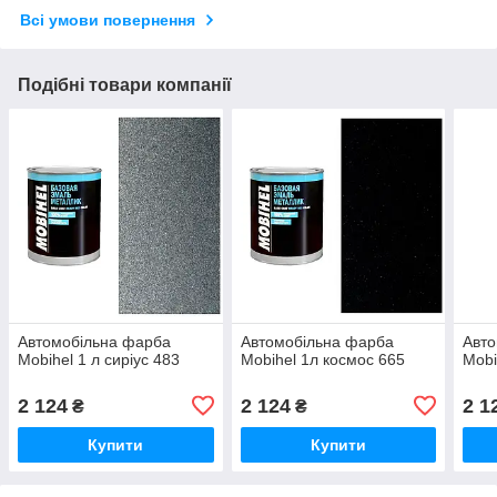
Всі умови повернення
Подібні товари компанії
Автомобільна фарба
Автомобільна фарба
Авто
Mobihel 1 л сиріус 483
Mobihel 1л космос 665
Mobi
2 124
2 124
2 1
₴
₴
Купити
Купити