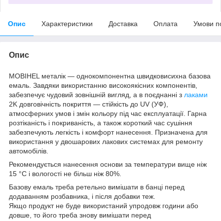
Опис
Характеристики
Доставка
Оплата
Умови п
Опис
MOBIHEL металік — однокомпонентна швидковисихна базова
емаль. Завдяки використанню високоякісних компонентів,
забезпечує чудовий зовнішній вигляд, а в поєднанні з
лаками
2K довговічність покриття — стійкість до UV (УФ),
атмосферних умов і змін кольору під час експлуатації. Гарна
розтіканість і покриваність, а також короткий час сушіння
забезпечують легкість і комфорт нанесення. Призначена для
використання у двошарових лакових системах для ремонту
автомобілів.
Рекомендується нанесення основи за температури вище ніж
15 °C і вологості не більш ніж 80%.
Базову емаль треба ретельно вимішати в банці перед
додаванням розбавника, і після добавки теж.
Якщо продукт не буде використаний упродовж години або
довше, то його треба знову вимішати перед