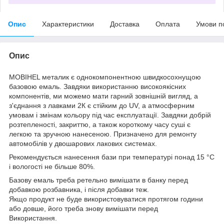
Опис
Характеристики
Доставка
Оплата
Умови п
Опис
MOBIHEL металик є однокомпонентною швидкосохнущою
базовою емаль. Завдяки використанню високоякісних
компонентів, ми можемо мати гарний зовнішній вигляд, а
з'єднання з лавками 2К є стійким до UV, а атмосферним
умовам і змінам кольору під час експлуатації. Завдяки добрій
розтепленості, закриттю, а також короткому часу суші є
легкою та зручною нанесеною. Призначено для ремонту
автомобілів у двошарових лакових системах.
Рекомендується нанесення бази при температурі понад 15 °C
і вологості не більше 80%.
Базову емаль треба ретельно вимішати в банку перед
добавкою розбавника, і після добавки теж.
Якщо продукт не буде використовуватися протягом години
або довше, його треба знову вимішати перед
Використання.