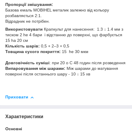
Пропорції змішування:
Базова емаль MOBIHEL металик залежно від кольору
розбавляється 2:1.
Відрадник не потрібен.
Використовувати
Крапкульт для нанесення: 1.3 ↓ 1.4 мм з
тиском 2 he 4 бари і відстанню до поверхні, що фарбується
15 ha 20 см
Кількість шарів:
0,5 + 2–3 + 0,5
Товщина сухого покриття:
15 he 30 мкм
Довговічність суміші
: при 20 o C 48 годин після розведення
Випаровування між шарами:
Між шарами до матування
поверхні після останнього шару - 10 ↓ 15 хв
Приховати
Характеристики
Основні