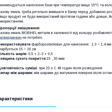
екомендується нанесення бази при температурі вище 15°C та воло
азову емаль треба ретельно вимішати в банку перед добавкою розр
кщо продукт не буде використаний протягом години або довше, й
икористанням.
ропорції змішування:
азова емаль MOBIHEL металік в залежності від кольору розбавляєт
атверджувач
не потрібен.
Використовувати
фарборозпилювач для нанесення: 1.3 ÷ 1.4 мм з
арбується 15 ÷ 20 см
ількість шарів:
0,5 + 2–3 + 0,5
Товщина сухого покриття:
15 ̧ 30 мкм
овговічність суміші
: при 20 o C 48 годин після розведення
Випар між шарами:
між шарами до матування поверхні після остан
арактеристики