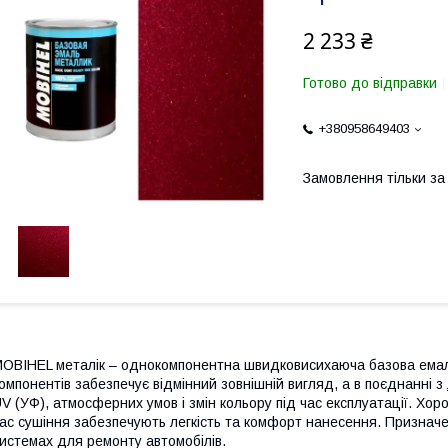
2 233 ₴
Готово до відправки
+380958649403
Замовлення тільки з
OBIHEL металік – однокомпонентна швидковисихаюча базова емал
омпонентів забезпечує відмінний зовнішній вигляд, а в поєднанні з
V (УФ), атмосферних умов і змін кольору під час експлуатації. Хор
ас сушіння забезпечують легкість та комфорт нанесення. Признач
истемах для ремонту автомобілів.