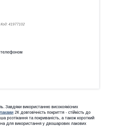
Код:
41977102
а телефоном
ь. Завдяки використанню високоякісних
лаками
2К довговічність покриття - стійкість до
оша розтікання та покриваність, а також короткий
ена для використання у двошарових лакових