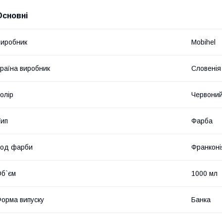
Основні
иробник
Mobihel
раїна виробник
Словенія
олір
Червони
ип
Фарба
Код фарби
Франконі
б`єм
1000 мл
орма випуску
Банка