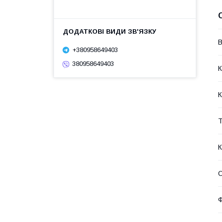
В
+380958649403
380958649403
К
К
Т
О
Ф