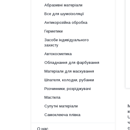
Абразивні матеріали
Все для шумоізоляції
Антикорозійна обробка
Герметики
Засоби індивідуального
захисту
Автокосметика
Обладнання для фарбування
Матеріали для маскування
Шпателя, колодки, рубанки
Розчинники, розріджувачі
Мастила
M
Супутні матеріали
к
Самоклеюча плівка
U
ч
с
О нас