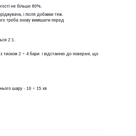
гості не більше 80%.
іджувача, і після добавки теж.
ого треба знову вимішати перед
ься 2:1.
 тиском 2 ÷ 4 бари і відстанню до поверхні, що
нього шару - 10 ÷ 15 хв