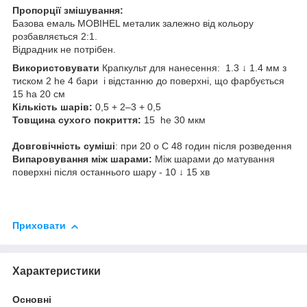
Пропорції змішування:
Базова емаль MOBIHEL металик залежно від кольору
розбавляється 2:1.
Відрадник не потрібен.
Використовувати
Крапкульт для нанесення: 1.3 ↓ 1.4 мм з
тиском 2 he 4 бари і відстанню до поверхні, що фарбується
15 ha 20 см
Кількість шарів:
0,5 + 2–3 + 0,5
Товщина сухого покриття:
15 he 30 мкм
Довговічність суміші
: при 20 o C 48 годин після розведення
Випаровування між шарами:
Між шарами до матування
поверхні після останнього шару - 10 ↓ 15 хв
Приховати
Характеристики
Основні