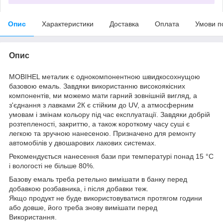
Опис
Характеристики
Доставка
Оплата
Умови п
Опис
MOBIHEL металик є однокомпонентною швидкосохнущою
базовою емаль. Завдяки використанню високоякісних
компонентів, ми можемо мати гарний зовнішній вигляд, а
з'єднання з лавками 2К є стійким до UV, а атмосферним
умовам і змінам кольору під час експлуатації. Завдяки добрій
розтепленості, закриттю, а також короткому часу суші є
легкою та зручною нанесеною. Призначено для ремонту
автомобілів у двошарових лакових системах.
Рекомендується нанесення бази при температурі понад 15 °C
і вологості не більше 80%.
Базову емаль треба ретельно вимішати в банку перед
добавкою розбавника, і після добавки теж.
Якщо продукт не буде використовуватися протягом години
або довше, його треба знову вимішати перед
Використання.