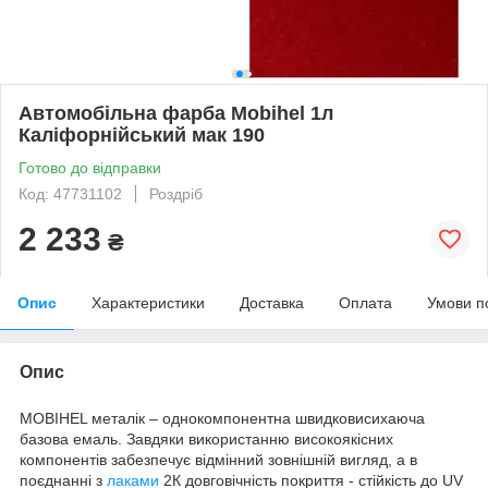
Автомобільна фарба Mobihel 1л
Каліфорнійський мак 190
Готово до відправки
Код: 47731102
Роздріб
2 233
₴
Опис
Характеристики
Доставка
Оплата
Умови п
Опис
MOBIHEL металік – однокомпонентна швидковисихаюча
базова емаль. Завдяки використанню високоякісних
компонентів забезпечує відмінний зовнішній вигляд, а в
поєднанні з
лаками
2К довговічність покриття - стійкість до UV