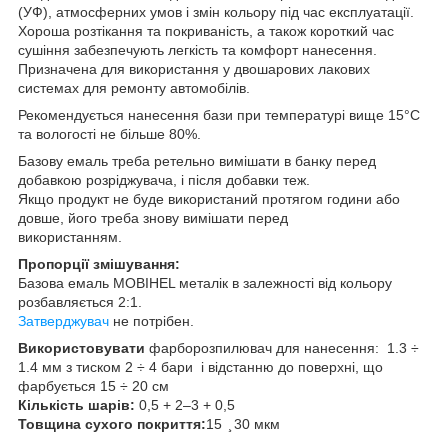
(УФ), атмосферних умов і змін кольору під час експлуатації.
Хороша розтікання та покриваність, а також короткий час
сушіння забезпечують легкість та комфорт нанесення.
Призначена для використання у двошарових лакових
системах для ремонту автомобілів.
Рекомендується нанесення бази при температурі вище 15°C
та вологості не більше 80%.
Базову емаль треба ретельно вимішати в банку перед
добавкою розріджувача, і після добавки теж.
Якщо продукт не буде використаний протягом години або
довше, його треба знову вимішати перед
використанням.
Пропорції змішування:
Базова емаль MOBIHEL металік в залежності від кольору
розбавляється 2:1.
Затверджувач
не потрібен.
Використовувати
фарборозпилювач для нанесення: 1.3 ÷
1.4 мм з тиском 2 ÷ 4 бари і відстанню до поверхні, що
фарбується 15 ÷ 20 см
Кількість шарів:
0,5 + 2–3 + 0,5
Товщина сухого покриття:
15 ̧ 30 мкм