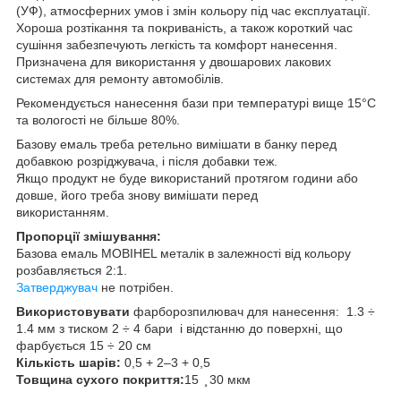
(УФ), атмосферних умов і змін кольору під час експлуатації.
Хороша розтікання та покриваність, а також короткий час
сушіння забезпечують легкість та комфорт нанесення.
Призначена для використання у двошарових лакових
системах для ремонту автомобілів.
Рекомендується нанесення бази при температурі вище 15°C
та вологості не більше 80%.
Базову емаль треба ретельно вимішати в банку перед
добавкою розріджувача, і після добавки теж.
Якщо продукт не буде використаний протягом години або
довше, його треба знову вимішати перед
використанням.
Пропорції змішування:
Базова емаль MOBIHEL металік в залежності від кольору
розбавляється 2:1.
Затверджувач
не потрібен.
Використовувати
фарборозпилювач для нанесення: 1.3 ÷
1.4 мм з тиском 2 ÷ 4 бари і відстанню до поверхні, що
фарбується 15 ÷ 20 см
Кількість шарів:
0,5 + 2–3 + 0,5
Товщина сухого покриття:
15 ̧ 30 мкм