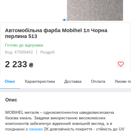
Автомобільна фарба Mobihel 1л Чорна
перлина 513
Готово до відправки
Код: 47089402
Роздріб
2 233
₴
Опис
Характеристики
Доставка
Оплата
Умови п
Опис
MOBIHEL металік – однокомпонентна швидковисихаюча
базова емаль. Завдяки використанню високоякісних
компонентів забезпечує відмінний зовнішній вигляд, а в
поєднанні з
лаками
2К довговічність покриття - стійкість до UV