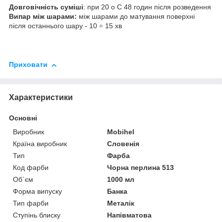
Довговічність суміші
: при 20 o C 48 годин після розведення
Випар між шарами:
між шарами до матування поверхні
після останнього шару - 10 ÷ 15 хв
Приховати
Характеристики
Основні
Виробник
Mobihel
Країна виробник
Словенія
Тип
Фарба
Код фарби
Чорна перлина 513
Об`єм
1000 мл
Форма випуску
Банка
Тип фарби
Металік
Ступінь блиску
Напівматова