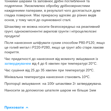
тонкими шарами та заповнює дрібні поглиблення та
подряпини. Уможливлює обробку дрібнозернистими
наждачними паперами, в результаті чого досягається дуже
гладка поверхня. Має прекрасну адгезію до різних видів
основ, у тому числі до оцинкованої сталі.
Шпаклівку не можна носити безпосередньо на реактивний
грунт, однокомпонентні акрилові грунти і нітроцелюлозні
продукти!
Після нанесення шліфувати сухим способом Р80-Р120, якщо
це голий метал і Р220-Р280, якщо це грунт або старе лакове
покриття.
Час придатності до нанесення від моменту змішування із
затверджувачем
від 4 до 6 хвилин при температурі 20°С.
Час сушіння від 25 до 35 хвилин при температурі 20*С.
Мінімальна температура нанесення становить 10*С.
Пропорції змішування: на 100г шпаклівки 2г затверджувача.
Наносити за допомогою шпателя шаром не більше 1мм
Приховати