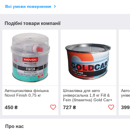
Всі умови повернення
Подібні товари компанії
Автошпаклівка фінішна
Шпаклівка для авто
Авто
Novol Finish 0,75 кг
універсальна 1,8 кг Fill &
унів
Fein (блакитна) Gold Car+
450
727
399
₴
₴
Про нас