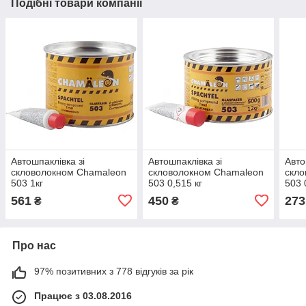
Подібні товари компанії
Автошпаклівка зі
Автошпаклівка зі
Авто
скловолокном Chamaleon
скловолокном Chamaleon
скло
503 1кг
503 0,515 кг
503 
561
450
273
₴
₴
Про нас
97% позитивних з 778 відгуків за рік
Працює з 03.08.2016