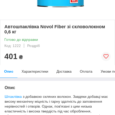
Автошпаклівка Novol Fiber зі скловолокном
0,6 кг
Готово до відправки
Код: 1222
Роздріб
401
₴
Опис
Характеристики
Доставка
Оплата
Умови п
Опис
Шпаклівка
з добавкою скляних волокон. Завдяки добавці має
високу механічну міцність і гарну здатність до заповнення
нерівностей і отворів. Однак, пов'язані з цим низька
еластичність і висока твердість під час оброблення,