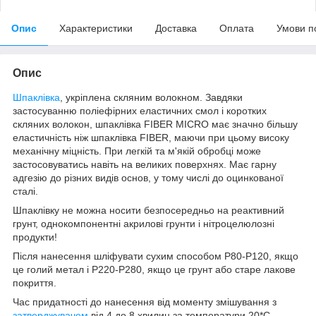
Опис
Характеристики
Доставка
Оплата
Умови п
Опис
Шпаклівка
, укріплена скляним волокном. Завдяки
застосуванню поліефірних еластичних смол і коротких
скляних волокон, шпаклівка FIBER MICRO має значно більшу
еластичність ніж шпаклівка FIBER, маючи при цьому високу
механічну міцність. При легкій та м'якій обробці може
застосовуватись навіть на великих поверхнях. Має гарну
адгезію до різних видів основ, у тому числі до оцинкованої
сталі.
Шпаклівку не можна носити безпосередньо на реактивний
грунт, однокомпонентні акрилові грунти і нітроцелюлозні
продукти!
Після нанесення шліфувати сухим способом Р80-Р120, якщо
це голий метал і Р220-Р280, якщо це грунт або старе лакове
покриття.
Час придатності до нанесення від моменту змішування з
затверджувачем
від 4 до 8 хвилин за температури 20*С.