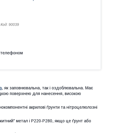
Код:
90039
а телефоном
а
, як заповнювальна, так і оздоблювальна. Має
ладкою поверхнею для нанесення, високою
нокомпонентні акрилові ґрунти та нітроцелюлозні
китний" метал і Р220-Р280, якщо це ґрунт або