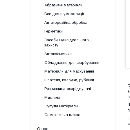
Абразивні матеріали
Все для шумоізоляції
Антикорозійна обробка
Герметики
Засоби індивідуального
захисту
Автокосметика
Обладнання для фарбування
Матеріали для маскування
Шпателя, колодки, рубанки
R
Розчинники, розріджувачі
в
п
Мастила
Ш
Супутні матеріали
п
Самоклеюча плівка
П
с
О нас