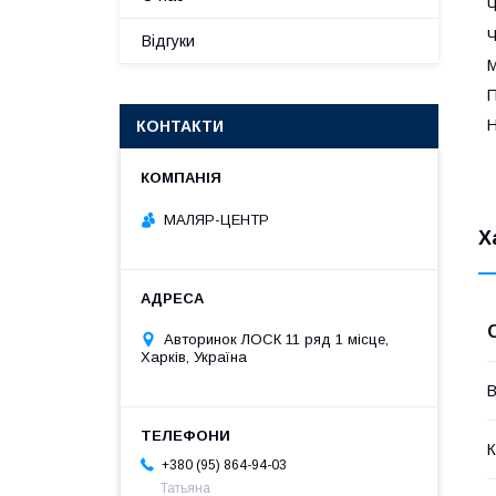
Ч
Ч
Відгуки
М
П
Н
КОНТАКТИ
МАЛЯР-ЦЕНТР
Х
Авторинок ЛОСК 11 ряд 1 місце,
Харків, Україна
В
К
+380 (95) 864-94-03
Татьяна