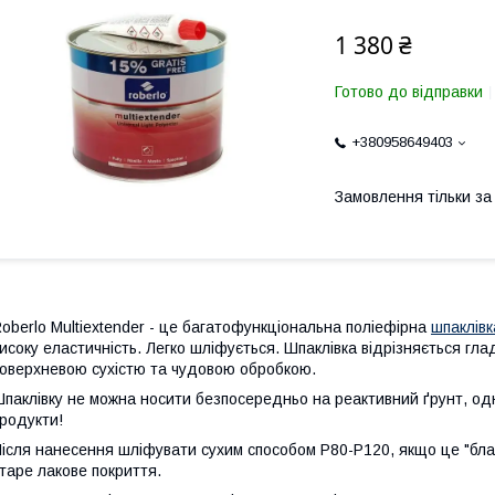
1 380 ₴
Готово до відправки
+380958649403
Замовлення тільки з
oberlo Multiextender -
це багатофункціональна поліефірна
шпаклівк
исоку еластичність. Легко шліфується. Шпаклівка відрізняється г
оверхневою сухістю та чудовою обробкою.
паклівку не можна носити безпосередньо на реактивний ґрунт, од
родукти!
ісля нанесення шліфувати сухим способом Р80-Р120, якщо це "бла
таре лакове покриття.