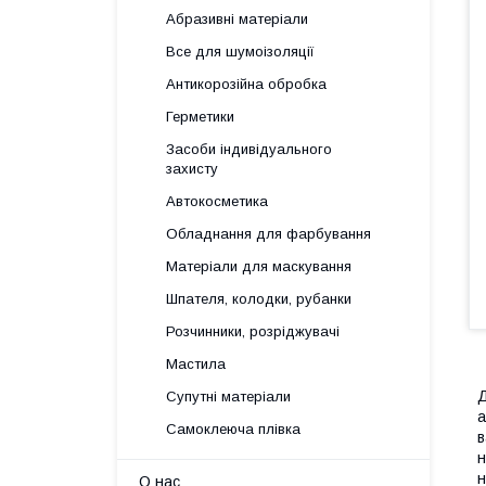
Абразивні матеріали
Все для шумоізоляції
Антикорозійна обробка
Герметики
Засоби індивідуального
захисту
Автокосметика
Обладнання для фарбування
Матеріали для маскування
Шпателя, колодки, рубанки
Розчинники, розріджувачі
Мастила
Д
Супутні матеріали
а
Самоклеюча плівка
в
н
н
О нас