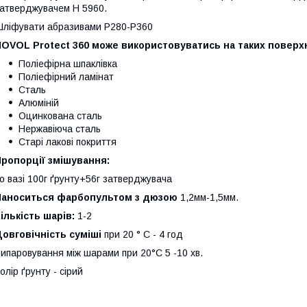
атверджувачем H 5960.
ліфувати абразивами Р280-Р360
NOVOL Protect 360 може використовуватись на таких поверх
Поліефірна шпаклівка
Поліефірний ламінат
Сталь
Алюміній
Оцинкована сталь
Нержавіюча сталь
Старі лакові покриття
ропорції змішування:
о вазі 100г ґрунту+56г затверджувача
Наноситься фарбопультом з дюзою
1,2мм-1,5мм.
ількість шарів:
1-2
овговічність суміші
при 20 ° C - 4 год
ипаровування між шарами при 20°C 5 -10 хв.
олір ґрунту - сірий