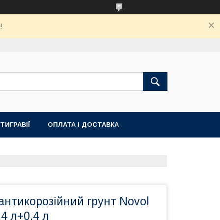
!
ТИГРАВІЇ
ОПЛАТА І ДОСТАВКА
антикорозійний грунт Novol
,4 л+0,4 л