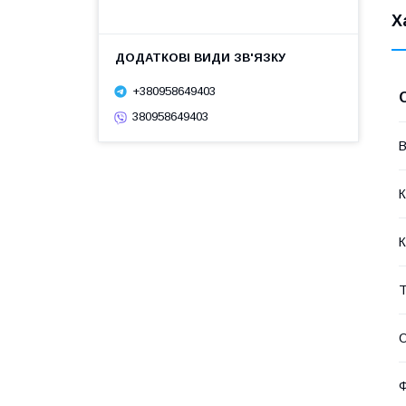
Х
+380958649403
380958649403
В
К
К
Т
О
Ф