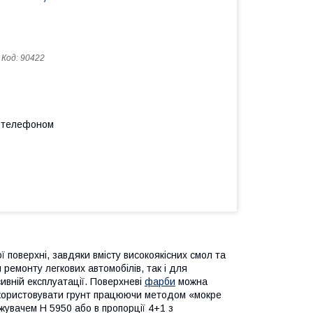
Код:
90422
а телефоном
 поверхні, завдяки вмісту високоякісних смол та
 ремонту легкових автомобілів, так і для
ивній експлуатації. Поверхневі
фарби
можна
икористовувати грунт працюючи методом «мокре
жувачем H 5950 або в пропорції 4+1 з