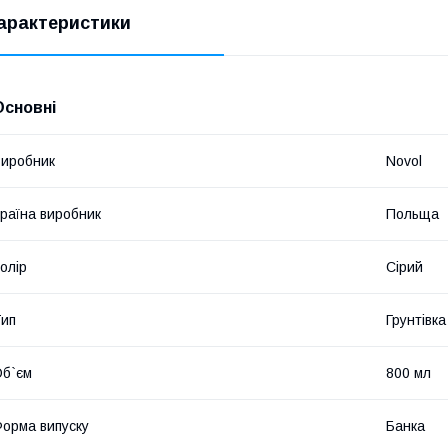
арактеристики
Основні
иробник
Novol
раїна виробник
Польща
олір
Сірий
ип
Грунтівка
б`єм
800 мл
орма випуску
Банка