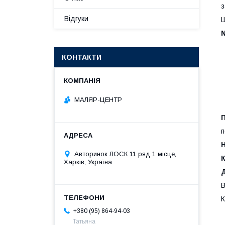
з
Відгуки
Ш
КОНТАКТИ
МАЛЯР-ЦЕНТР
П
п
Авторинок ЛОСК 11 ряд 1 місце,
К
Харків, Україна
Д
В
К
+380 (95) 864-94-03
Татьяна