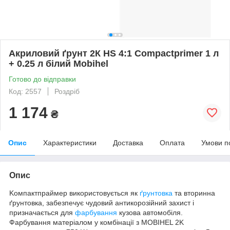
Акриловий ґрунт 2К HS 4:1 Compactprimer 1 л
+ 0.25 л білий Mobihel
Готово до відправки
Код: 2557
Роздріб
1 174
₴
Опис
Характеристики
Доставка
Оплата
Умови п
Опис
Kомпактпраймер використовується як
ґрунтовка
та вторинна
ґрунтовка, забезпечує чудовий антикорозійний захист і
призначається для
фарбування
кузова автомобіля.
Фарбування матеріалом у комбінації з MOBIHEL 2K