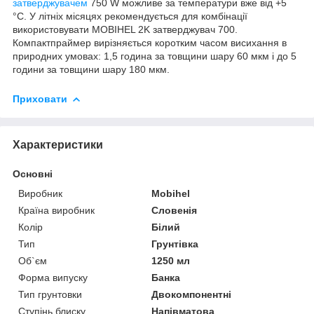
затверджувачем
750 W можливе за температури вже від +5
°C. У літніх місяцях рекомендується для комбінації
використовувати MOBIHEL 2K затверджувач 700.
Компактпраймер вирізняється коротким часом висихання в
природних умовах: 1,5 година за товщини шару 60 мкм і до 5
години за товщини шару 180 мкм.
Приховати
Характеристики
Основні
Виробник
Mobihel
Країна виробник
Словенія
Колір
Білий
Тип
Грунтівка
Об`єм
1250 мл
Форма випуску
Банка
Тип грунтовки
Двокомпонентні
Ступінь блиску
Напівматова