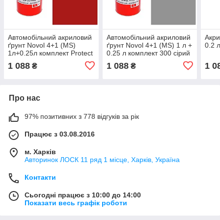
Автомобільний акриловий
Автомобільний акриловий
Акри
ґрунт Novol 4+1 (MS)
ґрунт Novol 4+1 (MS) 1 л +
0.2 
1л+0.25л комплект Protect
0.25 л комплект 300 сірий
300 червоний
1 088
1 088
1 0
₴
₴
Про нас
97% позитивних з 778 відгуків за рік
Працює з 03.08.2016
м. Харків
Авторинок ЛОСК 11 ряд 1 місце, Харків, Україна
Контакти
Сьогодні працює з 10:00 до 14:00
Показати весь графік роботи