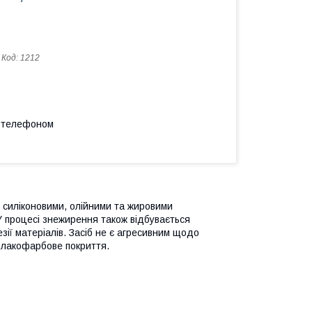
Код:
1212
а телефоном
 силіконовими, олійними та жировими
 процесі знежирення також відбувається
зії матеріалів. Засіб не є агресивним щодо
ре лакофарбове покриття.