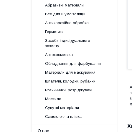
Абразивні матеріали
Все для шумоізоляції
Антикорозійна обробка
Герметики
Засоби індивідуального
захисту
Автокосметика
Обладнання для фарбування
Матеріали для маскування
Шпателя, колодки, рубанки
А
Розчинники, розріджувачі
з
з
Мастила
м
Супутні матеріали
Самоклеюча плівка
Х
О нас