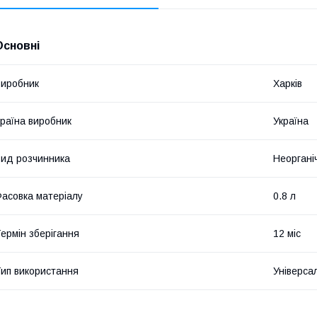
Основні
иробник
Харків
раїна виробник
Україна
ид розчинника
Неоргані
асовка матеріалу
0.8 л
ермін зберігання
12 міс
ип використання
Універса