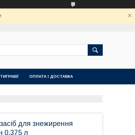
!
ТИГРАВІЇ
ОПЛАТА І ДОСТАВКА
 засіб для знежирення
н 0,375 л