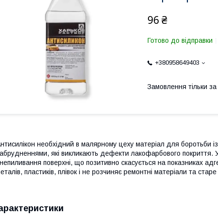
96 ₴
Готово до відправки
+380958649403
Замовлення тільки з
нтисилікон необхідний в малярному цеху матеріал для боротьби із
абрудненнями, які викликають дефекти лакофарбового покриття. У
непиливання поверхні, що позитивно скасується на показниках адге
еталів, пластиків, плівок і не розчиняє ремонтні матеріали та ста
арактеристики